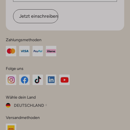
Jetzt einschreiben
Zahlungsmethoden
Folge uns
Omoda
Omoda
Omoda
Omoda
Omoda
Wähle dein Land
Instagram
Facebook
TikTok
LinkedIn
YouTube
DEUTSCHLAND
Wähle
Versandmethoden
dein
Schließ
Land