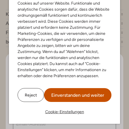
Cookies auf unserer Website. Funktionale und
analytische Cookies sorgen dafür, dass die Website
Kundenservice
ordnungsgemäß funktioniert und kontinuierlich
verbessert wird. Diese Cookies werden immer
Account
platziert und erfordern keine Zustimmung. Für
Fashion News
Marketing-Cookies, die wir verwenden, um deine
Präferenzen zu verfolgen und dir personalisierte
bei Omoda
Angebote zu zeigen, bitten wir um deine
Zustimmung. Wenn du auf "Ablehnen" klickst,
werden nur die funktionalen und analytischen
Lass uns in Kontakt bleiben
Cookies platziert. Du kannst auch auf "Cookie-
Einstellungen" klicken, um mehr Informationen zu
erhalten oder deine Präferenzen anzupassen.
Bleib auf dem Laufenden mit den neuesten Artikeln und
exklusiven Angeboten, nur für dich. Abonniere den
Newsletter und gewinne einen Einkaufsgutschein im
Wert von €150.
Einverstanden und weiter
Reject
Cookie-Einstellungen