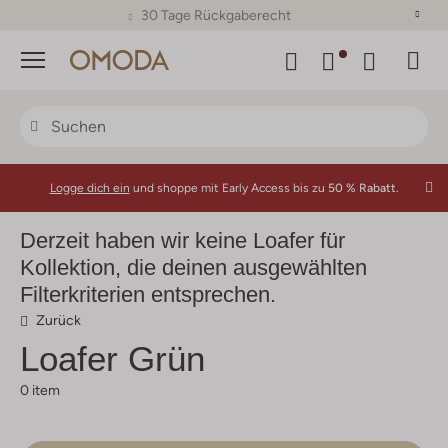
30 Tage Rückgaberecht
Menü
Logge dich ein
und shoppe mit Early Access bis zu
50 % Rabatt.
Derzeit haben wir keine Loafer für
Kollektion, die deinen ausgewählten
Filterkriterien entsprechen.
Zurück
Loafer Grün
0 item