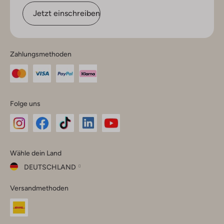
Jetzt einschreiben
Zahlungsmethoden
Folge uns
Omoda
Omoda
Omoda
Omoda
Omoda
Wähle dein Land
Instagram
Facebook
TikTok
LinkedIn
YouTube
DEUTSCHLAND
Wähle
Versandmethoden
dein
Schließ
Land
Nederland