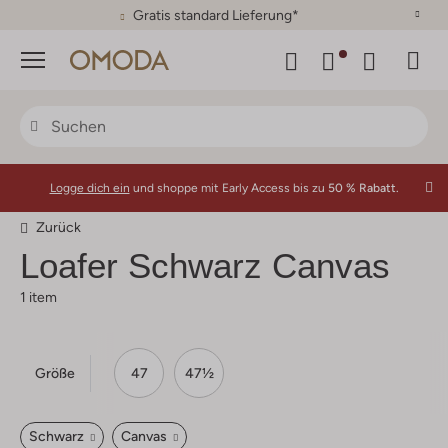
30 Tage Rückgaberecht
Menü
Logge dich ein
und shoppe mit Early Access bis zu
50 % Rabatt.
Zurück
Loafer Schwarz Canvas
1 item
Größe
47
47½
Schwarz
Canvas