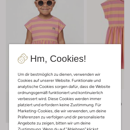
Hm, Cookies!
Um dir bestmöglich zu dienen, verwenden wir
Letzte Größen
Cookies auf unserer Website. Funktionale und
-40%
analytische Cookies sorgen dafür, dass die Website
ordnungsgemäß funktioniert und kontinuierlich
Petit Blush
verbessert wird. Diese Cookies werden immer
Minikleid
€ 59,99
€ 35,99
platziert und erfordern keine Zustimmung. Für
Marketing-Cookies, die wir verwenden, um deine
+ mehr farben
Entdecke den Look
Präferenzen zu verfolgen und dir personalisierte
Angebote zu zeigen, bitten wir um deine
Zustimmung. Wenn du auf "Ablehnen" klickst,