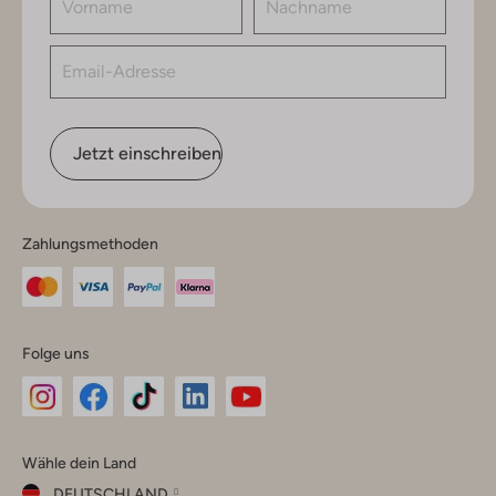
Jetzt einschreiben
Zahlungsmethoden
Folge uns
Omoda
Omoda
Omoda
Omoda
Omoda
Wähle dein Land
Instagram
Facebook
TikTok
LinkedIn
YouTube
DEUTSCHLAND