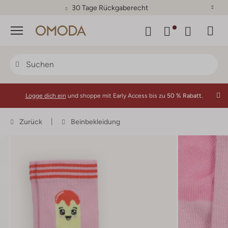
30 Tage Rückgaberecht
Menü
Logge dich ein
und shoppe mit Early Access bis zu
50 % Rabatt.
Zurück
Beinbekleidung