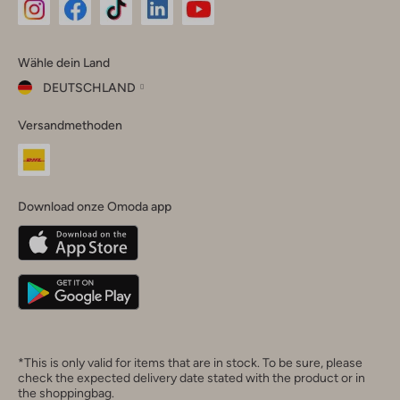
Omoda
Omoda
Omoda
Omoda
Omoda
Wähle dein Land
Instagram
Facebook
TikTok
LinkedIn
YouTube
DEUTSCHLAND
Wähle
Versandmethoden
dein
Schließ
Land
Nederland
België
(Nederlands)
Download onze Omoda app
Belgique
(Français)
Deutschland
*This is only valid for items that are in stock. To be sure, please
check the expected delivery date stated with the product or in
the shoppingbag.