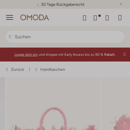
30 Tage Rückgaberecht
Menü
Logge dich ein
und shoppe mit Early Access bis zu
50 % Rabatt.
Zurück
Handtaschen