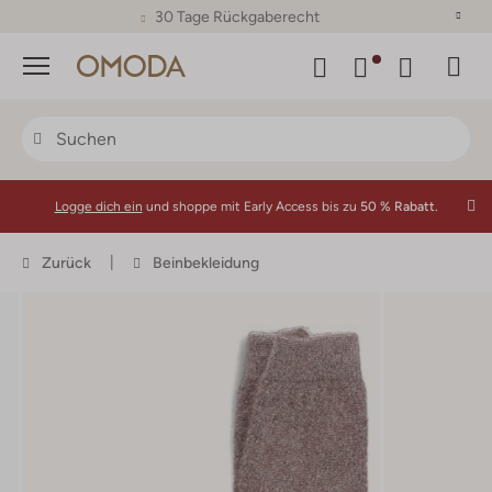
30 Tage Rückgaberecht
Menü
Logge dich ein
und shoppe mit Early Access bis zu
50 % Rabatt.
Zurück
Beinbekleidung