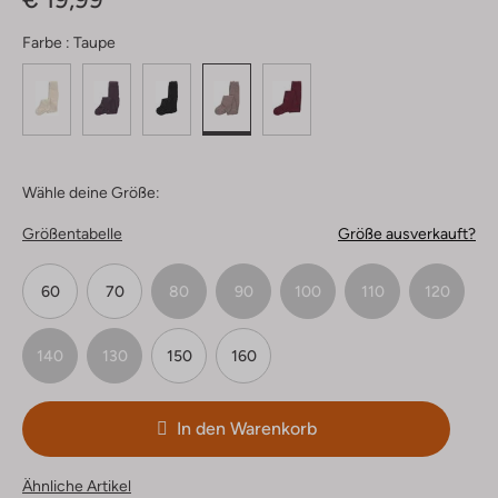
Farbe :
Taupe
Wähle deine Größe:
Größentabelle
Größe ausverkauft?
60
70
80
90
100
110
120
140
130
150
160
In den Warenkorb
Ähnliche Artikel