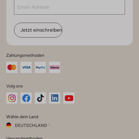
Jetzt einschreiben
Zahlungsmethoden
Volg ons
Omoda
Omoda
Omoda
Omoda
Omoda
Wähle dein Land
Instagram
Facebook
TikTok
LinkedIn
YouTube
DEUTSCHLAND
Wähle
Versandmethoden
dein