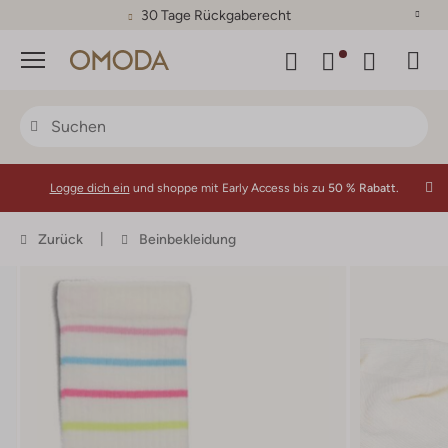
30 Tage Rückgaberecht
Menü
Logge dich ein
und shoppe mit Early Access bis zu
50 % Rabatt.
Zurück
Beinbekleidung