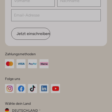
Jetzt einschreiben
Zahlungsmethoden
Folge uns
Omoda
Omoda
Omoda
Omoda
Omoda
Wähle dein Land
Instagram
Facebook
TikTok
LinkedIn
YouTube
DEUTSCHLAND