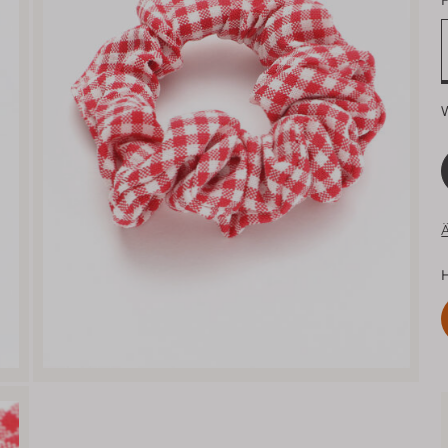
F
Ä
H