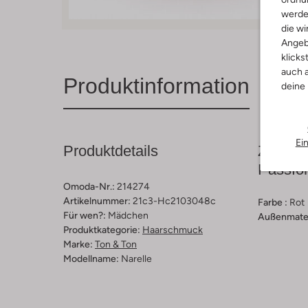
werde
die wi
Angeb
klicks
auch a
Produktinformation
deine
Ei
Produktdetails
Zusamm
Passfo
Omoda-Nr.:
214274
Artikelnummer:
21c3-Hc2103048c
Farbe :
Rot
Für wen?:
Mädchen
Außenmater
Produktkategorie:
Haarschmuck
Marke:
Ton & Ton
Modellname:
Narelle