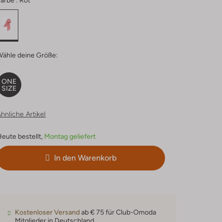
arbe :
Rot
Wähle deine Größe:
ONE
SIZE
hnliche Artikel
eute bestellt,
Montag geliefert
In den Warenkorb
Kostenloser Versand
ab € 75 für Club-Omoda
Mitglieder in Deutschland