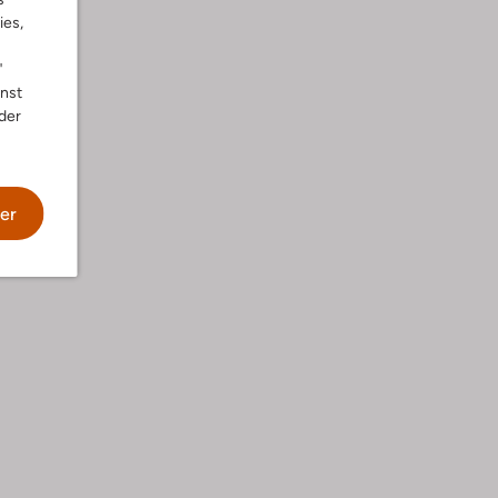
ies,
"
nnst
der
er