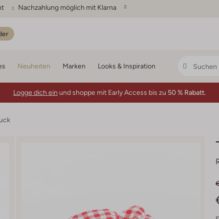
ht
Nachzahlung möglich mit Klarna
der
es
Neuheiten
Marken
Looks & Inspiration
Logge dich ein
und shoppe mit Early Access bis zu
50 % Rabatt.
uck
€