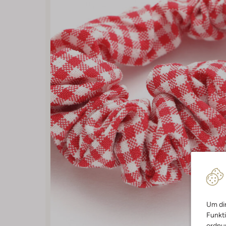
Um dir
Funkti
ordnun