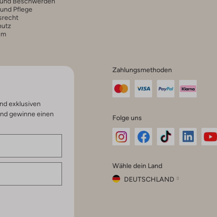
 und Beschwerden
 und Pflege
srecht
hutz
um
Zahlungsmethoden
nd exklusiven
und gewinne einen
Folge uns
Omoda
Omoda
Omoda
Omoda
Om
Wähle dein Land
Instagram
Facebook
TikTok
LinkedI
Yo
DEUTSCHLAND
Wähle
dein
Schließ
Land