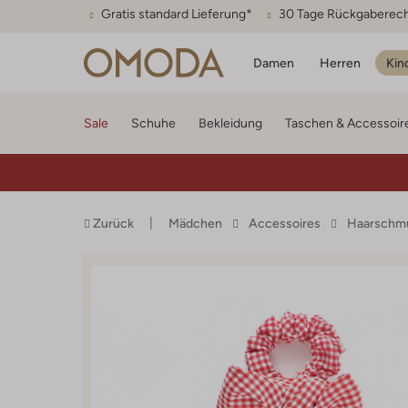
Gratis standard Lieferung*
30 Tage Rückgaberec
Damen
Herren
Kin
Sale
Schuhe
Bekleidung
Taschen & Accessoir
Zurück
Mädchen
Accessoires
Haarschm