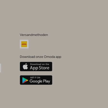
Versandmethoden
Download onze Omoda app
oda
n
uTube