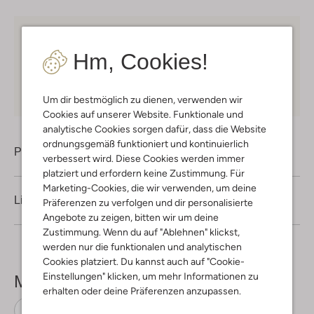
Kostenloser Versand
ab € 75 für Club-Omoda
Mitglieder in Deutschland
Hm, Cookies!
Kauf auf Rechnung
30 Tagen
Rückgaberecht
Um dir bestmöglich zu dienen, verwenden wir
Cookies auf unserer Website. Funktionale und
analytische Cookies sorgen dafür, dass die Website
ordnungsgemäß funktioniert und kontinuierlich
Produktinformation
verbessert wird. Diese Cookies werden immer
platziert und erfordern keine Zustimmung. Für
Marketing-Cookies, die wir verwenden, um deine
Lieferung & Rückgabe
Präferenzen zu verfolgen und dir personalisierte
Angebote zu zeigen, bitten wir um deine
Zustimmung. Wenn du auf "Ablehnen" klickst,
werden nur die funktionalen und analytischen
Cookies platziert. Du kannst auch auf "Cookie-
Einstellungen" klicken, um mehr Informationen zu
Mehr sehen
erhalten oder deine Präferenzen anzupassen.
Huts
Ton & Ton