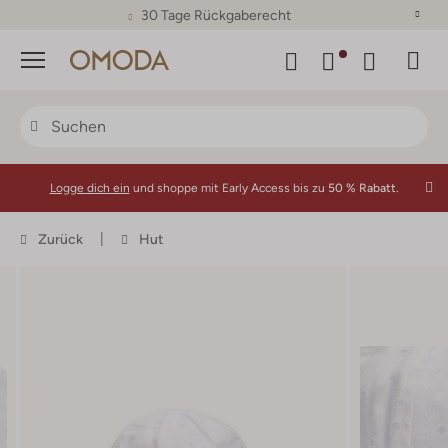
30 Tage Rückgaberecht
Menü
Logge dich ein
und shoppe mit Early Access bis zu
50 % Rabatt.
Zurück
Hut