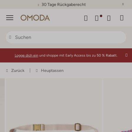
30 Tage Rückgaberecht
Menü
Logge dich ein
und shoppe mit Early Access bis zu
50 % Rabatt.
Zurück
Heuptassen