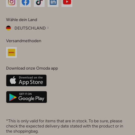
Omoda
Omoda
Omoda
Omoda
Omoda
Wähle dein Land
Instagram
Facebook
TikTok
LinkedIn
YouTube
DEUTSCHLAND
Wähle
Versandmethoden
dein
Schließ
Land
Nederland
België
(Nederlands)
Download onze Omoda app
Belgique
(Français)
Deutschland
*This is only valid for items that are in stock. To be sure, please
check the expected delivery date stated with the product or in
the shoppingbag.