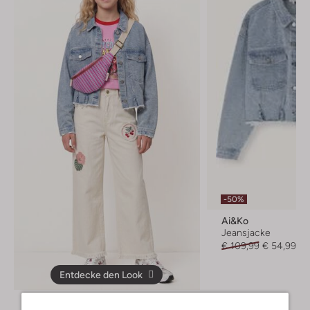
-50%
Ai&ko
Jeansjacke
€ 109,99
€ 54,99
Entdecke den Look