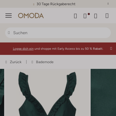
30 Tage Rückgaberecht
Menü
Logge dich ein
und shoppe mit Early Access bis zu
50 % Rabatt.
Zurück
Bademode