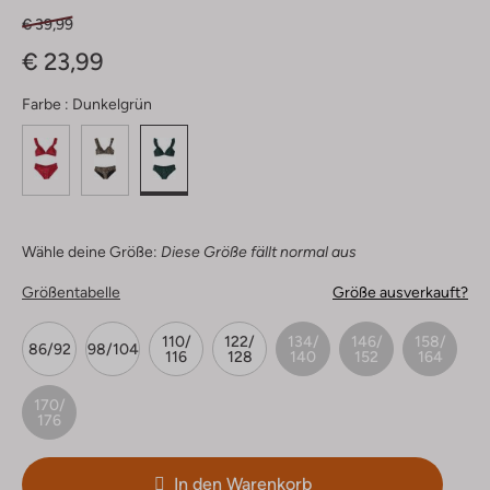
€ 39,99
€ 23,99
Farbe :
Dunkelgrün
Wähle deine Größe:
Diese Größe fällt normal aus
Größentabelle
Größe ausverkauft?
110/
122/
134/
146/
158/
86/92
98/104
116
128
140
152
164
170/
176
In den Warenkorb