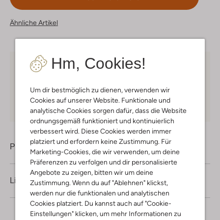
Ähnliche Artikel
Hm, Cookies!
Kostenloser Versand
ab € 75 für Club-Omoda
Mitglieder in Deutschland
Um dir bestmöglich zu dienen, verwenden wir
Kauf auf Rechnung
30 Tagen
Rückgaberecht
Cookies auf unserer Website. Funktionale und
analytische Cookies sorgen dafür, dass die Website
ordnungsgemäß funktioniert und kontinuierlich
verbessert wird. Diese Cookies werden immer
platziert und erfordern keine Zustimmung. Für
Produktinformation
Marketing-Cookies, die wir verwenden, um deine
Präferenzen zu verfolgen und dir personalisierte
Angebote zu zeigen, bitten wir um deine
Lieferung & Rückgabe
Zustimmung. Wenn du auf "Ablehnen" klickst,
werden nur die funktionalen und analytischen
Cookies platziert. Du kannst auch auf "Cookie-
Einstellungen" klicken, um mehr Informationen zu