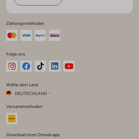
Zahlungsmethoden
Folge uns
Omoda
Omoda
Omoda
Omoda
Omoda
Wähle dein Land
Instagram
Facebook
TikTok
LinkedIn
YouTube
DEUTSCHLAND
Wähle
Versandmethoden
dein
Schließ
Land
Nederland
België
(Nederlands)
Download onze Omoda app