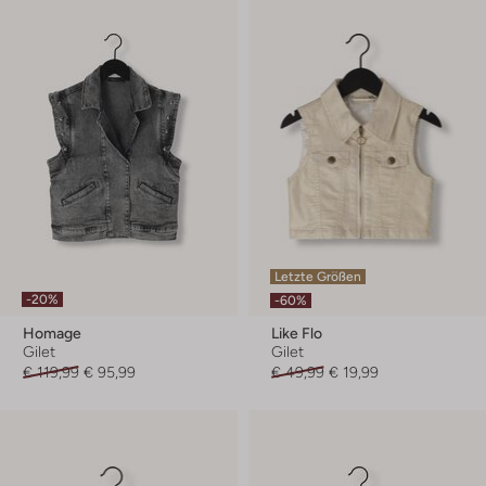
Letzte Größen
-20%
-60%
Homage
Like Flo
Gilet
Gilet
€ 119,99
€ 95,99
€ 49,99
€ 19,99