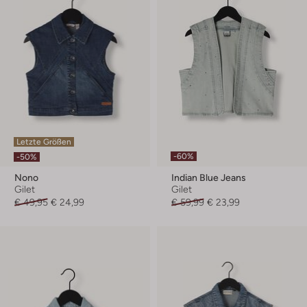
Letzte Größen
-60%
-50%
Nono
Indian Blue Jeans
Gilet
Gilet
€ 49,95
€ 24,99
€ 59,99
€ 23,99