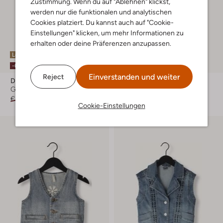
Zustimmung. Wenn du auf "Ablehnen" klickst,
werden nur die funktionalen und analytischen
Cookies platziert. Du kannst auch auf "Cookie-
Einstellungen" klicken, um mehr Informationen zu
erhalten oder deine Präferenzen anzupassen.
Letzter Artikel
Letzter Artikel
-60%
-50%
Einverstanden und weiter
Reject
Daily7
Like Flo
Gilet
Gilet
€ 51,99
€ 20,99
€ 49,95
€ 24,99
Cookie-Einstellungen