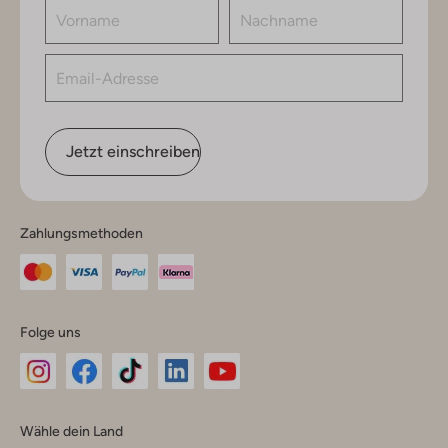
Jetzt einschreiben
Zahlungsmethoden
Folge uns
Omoda
Omoda
Omoda
Omoda
Omoda
Wähle dein Land
Instagram
Facebook
TikTok
LinkedIn
YouTube