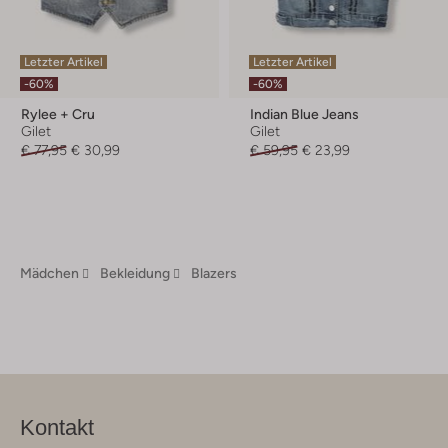
Letzter Artikel
Letzter Artikel
-60%
-60%
Rylee + Cru
Indian Blue Jeans
Gilet
Gilet
€ 77,95
€ 30,99
€ 59,95
€ 23,99
Mädchen
Bekleidung
Blazers
Kontakt