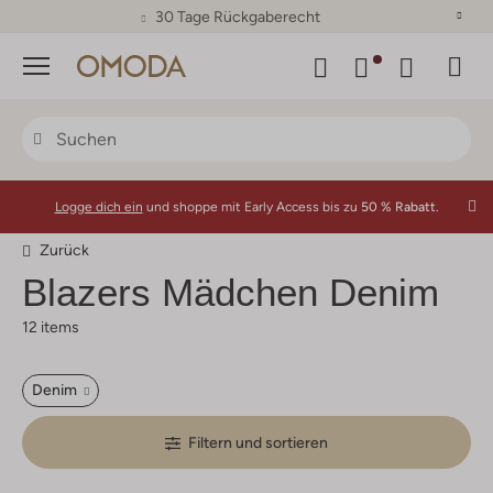
30 Tage Rückgaberecht
Menü
Logge dich ein
und shoppe mit Early Access bis zu
50 % Rabatt.
Zurück
Blazers Mädchen Denim
12 items
Denim
Filtern und sortieren