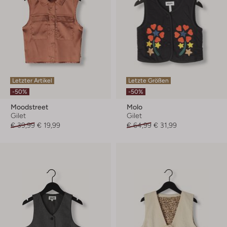
Letzter Artikel
Letzte Größen
-50%
-50%
Moodstreet
Molo
Gilet
Gilet
€ 39,99
€ 19,99
€ 64,99
€ 31,99