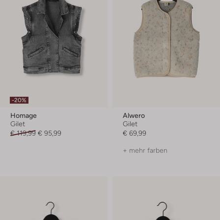
-20%
Homage
Alwero
Gilet
Gilet
€ 119,99
€ 95,99
€ 69,99
+ mehr farben