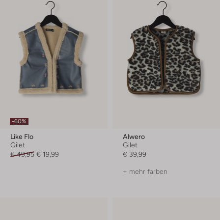
-60%
Like Flo
Alwero
Gilet
Gilet
€ 49,95
€ 19,99
€ 39,99
+ mehr farben