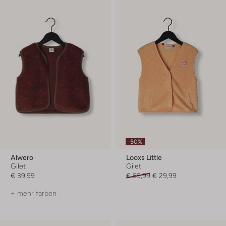
-50%
Alwero
Looxs Little
Gilet
Gilet
€ 39,99
€ 59,99
€ 29,99
+ mehr farben