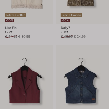
Letzte Größen
Letzte Größen
-30%
-50%
Like Flo
Daily7
Gilet
Gilet
€ 44,99
€ 30,99
€ 49,99
€ 24,99