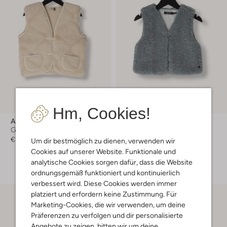
-50%
Hm, Cookies!
Alwero
Like Flo
Gilet
Gilet
€ 72,99
€ 39,99
€ 19,99
Um dir bestmöglich zu dienen, verwenden wir
Cookies auf unserer Website. Funktionale und
+ mehr farben
analytische Cookies sorgen dafür, dass die Website
ordnungsgemäß funktioniert und kontinuierlich
verbessert wird. Diese Cookies werden immer
platziert und erfordern keine Zustimmung. Für
Marketing-Cookies, die wir verwenden, um deine
Präferenzen zu verfolgen und dir personalisierte
Angebote zu zeigen, bitten wir um deine