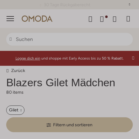
30 Tage Rückgaberecht
Menü
Logge dich ein
und shoppe mit Early Access bis zu
50 % Rabatt.
Zurück
Blazers Gilet Mädchen
80 items
Gilet
Filtern und sortieren