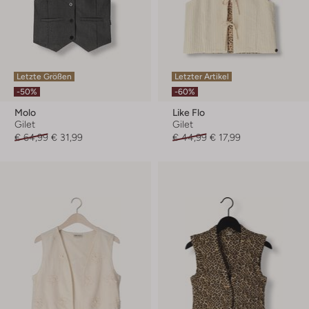
Letzte Größen
Letzter Artikel
-50%
-60%
Molo
Like Flo
Gilet
Gilet
€ 64,99
€ 31,99
€ 44,99
€ 17,99