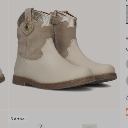
F
Ä
E
s
5 Artikel