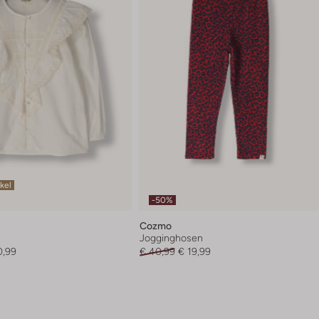
ikel
-50%
Cozmo
Jogginghosen
0,99
€ 40,99
€ 19,99