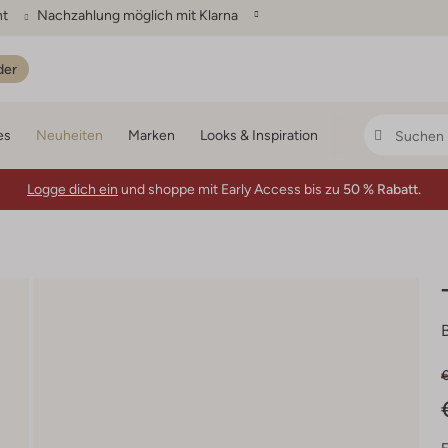
ht
Nachzahlung möglich mit Klarna
der
es
Neuheiten
Marken
Looks & Inspiration
Logge dich ein
und shoppe mit Early Access bis zu
50 % Rabatt.