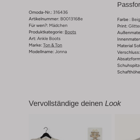
Passfo
Omoda-Nr.:
316436
Artikelnummer:
B0013168e
Farbe :
Bei
Für wen?:
Mädchen
Print:
Glitte
Produktkategorie:
Boots
Außenmater
Art:
Ankle Boots
Innenmateri
Marke:
Ton & Ton
Material So
Modellname:
Jonna
Verschluss
Absatzform
Schuhspitz
Schafthöhe 
Vervollständige deinen
Look