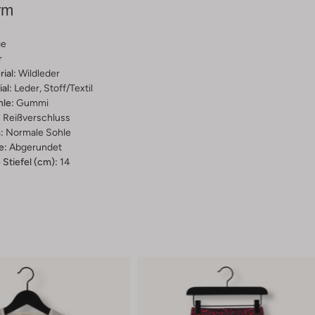
rm
ge
r
ial:
Wildleder
al:
Leder, Stoff/textil
hle:
Gummi
:
Reißverschluss
:
Normale Sohle
e:
Abgerundet
Stiefel (cm):
14