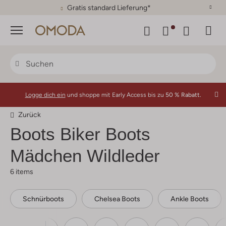
30 Tage Rückgaberecht
Menü
Logge dich ein
und shoppe mit Early Access bis zu
50 % Rabatt.
Zurück
Boots Biker Boots
Mädchen Wildleder
6 items
Schnürboots
Chelsea Boots
Ankle Boots