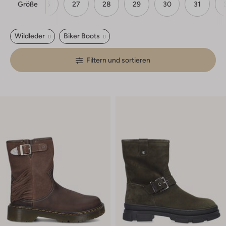
Größe
25
26
27
28
29
30
31
Wildleder
Biker Boots
Filtern und sortieren