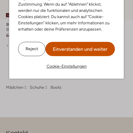
Zustimmung. Wenn du auf "Ablehnen" klickst,
werden nur die funktionalen und analytischen
-20%
-20%
Cookies platziert. Du kannst auch auf "Cookie-
Einstellungen" klicken, um mehr Informationen zu
Bunniesjr
Braqeez
erhalten oder deine Präferenzen anzupassen.
Biker Boots
Biker Boots
€ 89,99
€ 71,99
€ 89,95
€ 71,99
+ mehr farben
+ mehr farben
Einverstanden und weiter
Reject
Cookie-Einstellungen
Mädchen
Schuhe
Boots