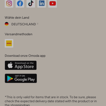
Omoda
Omoda
Omoda
Omoda
Omoda
Wähle dein Land
Instagram
Facebook
TikTok
LinkedIn
YouTube
DEUTSCHLAND
Wähle
Versandmethoden
dein
Schließ
Land
Nederland
België
(Nederlands)
Download onze Omoda app
Belgique
(Français)
Deutschland
*This is only valid for items that are in stock. To be sure, please
check the expected delivery date stated with the product or in
the shoppingbag.