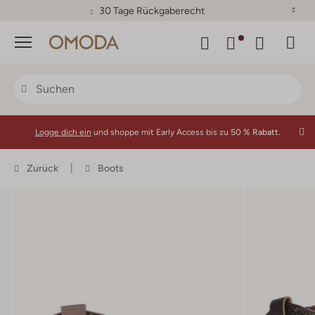
30 Tage Rückgaberecht
Menü
Logge dich ein
und shoppe mit Early Access bis zu
50 % Rabatt.
Zurück
Boots