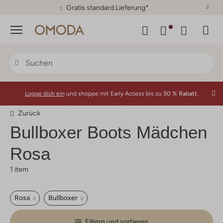
Gratis standard Lieferung*
Menü
Logge dich ein
und shoppe mit Early Access bis zu
50 % Rabatt.
Zurück
Bullboxer
Boots Mädchen
Rosa
1 item
Rosa
Bullboxer
Filtern und sortieren