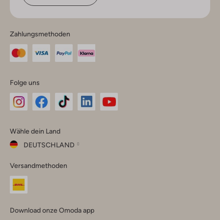
Zahlungsmethoden
Folge uns
Omoda
Omoda
Omoda
Omoda
Omoda
Wähle dein Land
Instagram
Facebook
TikTok
LinkedIn
YouTube
DEUTSCHLAND
Wähle
Versandmethoden
dein
Schließ
Land
Nederland
België
(Nederlands)
Download onze Omoda app
Belgique
(Français)