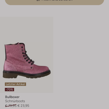
Letzter Artikel
-70%
Bullboxer
Schnürboots
€ 79,95
€ 23,95