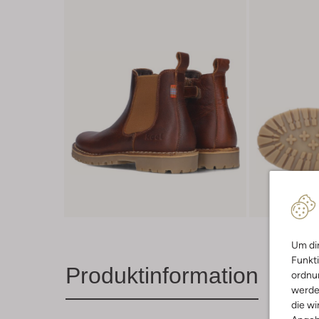
Um dir
Funkti
Produktinformation
ordnun
werde
die wi