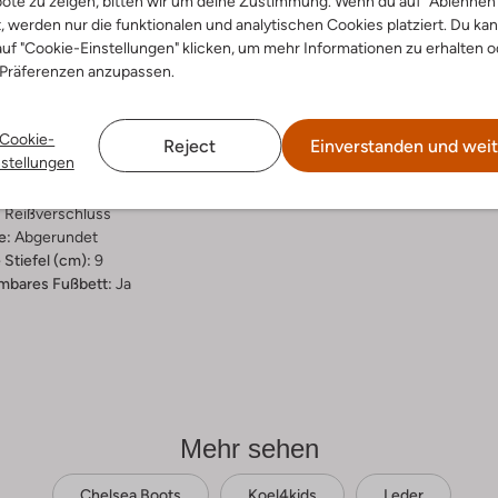
ote zu zeigen, bitten wir um deine Zustimmung. Wenn du auf "Ablehnen
t, werden nur die funktionalen und analytischen Cookies platziert. Du ka
ensetzung &
uf "Cookie-Einstellungen" klicken, um mehr Informationen zu erhalten o
rm
 Präferenzen anzupassen.
nac
Cookie-
ial:
Leder
Reject
Einverstanden und weit
nstellungen
al:
Schaffel-Futter, Stoff/textil
hle:
Gummi
:
Reißverschluss
e:
Abgerundet
Stiefel (cm):
9
bares Fußbett:
Ja
Mehr sehen
Chelsea Boots
Koel4kids
Leder