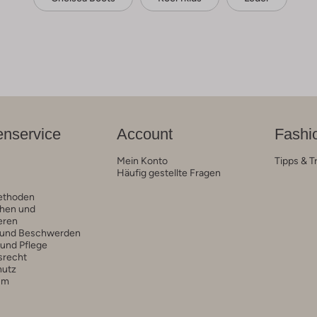
nservice
Account
Fashi
Mein Konto
Tipps & T
Häufig gestellte Fragen
ethoden
hen und
eren
 und Beschwerden
 und Pflege
srecht
hutz
um