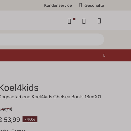
Kundenservice
Geschäfte
Koel4kids
Cognacfarbene Koel4kids Chelsea Boots 13m001
€ 89,95
€ 53,99
-40%