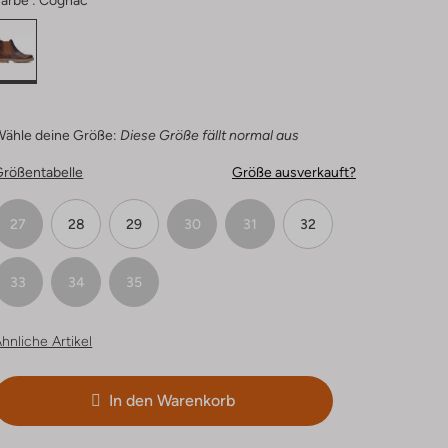
arbe :
Cognac
Wähle deine Größe:
Diese Größe fällt normal aus
Größentabelle
Größe ausverkauft?
27
28
29
30
31
32
33
34
35
hnliche Artikel
In den Warenkorb