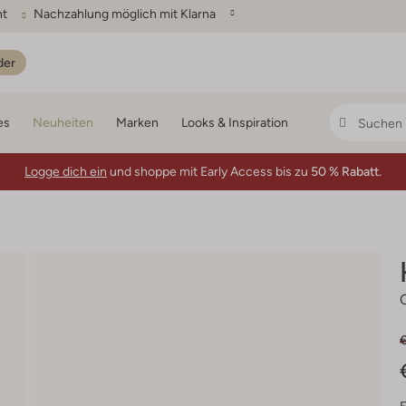
ht
Nachzahlung möglich mit Klarna
der
es
Neuheiten
Marken
Looks & Inspiration
Logge dich ein
und shoppe mit Early Access bis zu
50 % Rabatt.