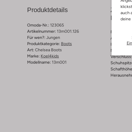
Angeb
klicks
Produktdetails
Zusamm
auch a
Passfo
deine
Omoda-Nr.:
123065
Artikelnummer:
13m001.126
Farbe :
Cog
Für wen?:
Jungen
Außenmater
Ei
Produktkategorie:
Boots
Innenmateri
Art:
Chelsea Boots
Material So
Marke:
Koel4kids
Verschluss
Modellname:
13m001
Schuhspitz
Schafthöhe 
Herausnehm