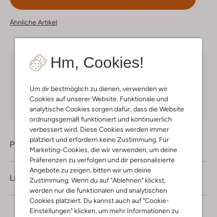
Ähnliche Artikel
Hm, Cookies!
Kostenloser Versand
ab € 75 für Club-Omoda
Mitglieder in Deutschland
Um dir bestmöglich zu dienen, verwenden wir
Kauf auf Rechnung
30 Tagen
Rückgaberecht
Cookies auf unserer Website. Funktionale und
analytische Cookies sorgen dafür, dass die Website
ordnungsgemäß funktioniert und kontinuierlich
verbessert wird. Diese Cookies werden immer
platziert und erfordern keine Zustimmung. Für
Produktinformation
Marketing-Cookies, die wir verwenden, um deine
Präferenzen zu verfolgen und dir personalisierte
Angebote zu zeigen, bitten wir um deine
Lieferung & Rückgabe
Zustimmung. Wenn du auf "Ablehnen" klickst,
werden nur die funktionalen und analytischen
Cookies platziert. Du kannst auch auf "Cookie-
Einstellungen" klicken, um mehr Informationen zu