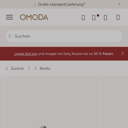
30 Tage Rückgaberecht
Menü
Logge dich ein
und shoppe mit Early Access bis zu
50 % Rabatt.
Zurück
Boots