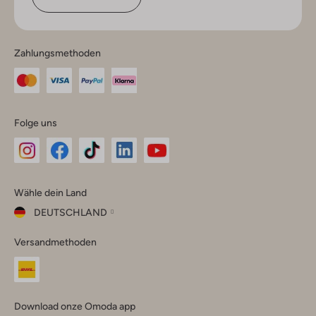
Zahlungsmethoden
Folge uns
Omoda
Omoda
Omoda
Omoda
Omoda
Wähle dein Land
Instagram
Facebook
TikTok
LinkedIn
YouTube
DEUTSCHLAND
Wähle
Versandmethoden
dein
Schließ
Land
Nederland
België
(Nederlands)
Download onze Omoda app