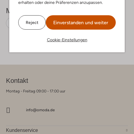
erhalten oder deine Präferenzen anzupassen.
Mehr sehen
Einverstanden und weiter
Reject
Schnürboots
Apples & Pears
Leder
Cookie-Einstellungen
Kontakt
Montag - Freitag 09:00 - 17:00 uur
info@omoda.de
Kundenservice