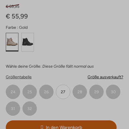
€ 69,95
€ 55,99
Farbe :
Gold
Wähle deine Größe:
Diese Größe fällt normal aus
Größentabelle
Größe ausverkauft?
24
25
26
27
28
29
30
31
32
In den Warenkorb