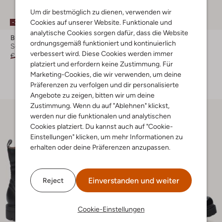
Um dir bestmöglich zu dienen, verwenden wir
Cookies auf unserer Website. Funktionale und
-30%
-20%
analytische Cookies sorgen dafür, dass die Website
Braqeez
Braqeez
ordnungsgemäß funktioniert und kontinuierlich
Schnürboots
Schnürboots
verbessert wird. Diese Cookies werden immer
€ 99,99
€ 69,99
€ 89,95
€ 71,99
platziert und erfordern keine Zustimmung. Für
+ mehr farben
Marketing-Cookies, die wir verwenden, um deine
Präferenzen zu verfolgen und dir personalisierte
Angebote zu zeigen, bitten wir um deine
Zustimmung. Wenn du auf "Ablehnen" klickst,
werden nur die funktionalen und analytischen
Cookies platziert. Du kannst auch auf "Cookie-
Einstellungen" klicken, um mehr Informationen zu
erhalten oder deine Präferenzen anzupassen.
Einverstanden und weiter
Reject
Cookie-Einstellungen