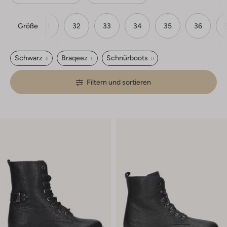
Größe
30
31
32
33
34
35
36
Schwarz
Braqeez
Schnürboots
Filtern und sortieren