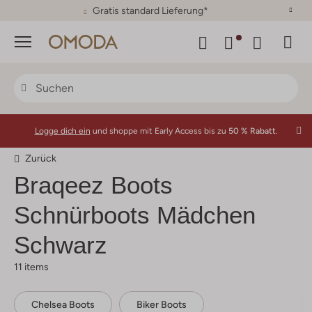
30 Tage Rückgaberecht
Menü
Logge dich ein
und shoppe mit Early Access bis zu
50 % Rabatt.
Zurück
Braqeez
Boots
Schnürboots Mädchen
Schwarz
11 items
Chelsea Boots
Biker Boots