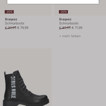
-20%
-20%
Braqeez
Braqeez
Schnürboots
Schnürboots
€ 99,95
€ 79,99
€ 89,95
€ 71,99
+ mehr farben