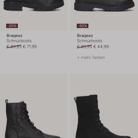
-20%
-50%
Braqeez
Braqeez
Schnürboots
Schnürboots
€ 89,95
€ 71,99
€ 89,95
€ 44,99
+ mehr farben