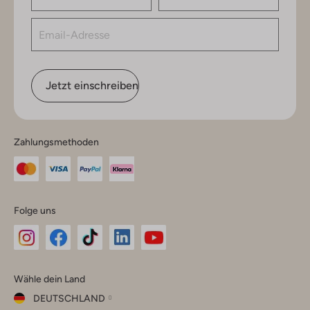
Jetzt einschreiben
Zahlungsmethoden
Folge uns
Omoda
Omoda
Omoda
Omoda
Omoda
Wähle dein Land
Instagram
Facebook
TikTok
LinkedIn
YouTube
DEUTSCHLAND