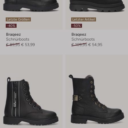
Letzte Größen
Letzter Artikel
-40%
-50%
Braqeez
Braqeez
Schnürboots
Schnürboots
€ 89,95
€ 53,99
€ 109,95
€ 54,95