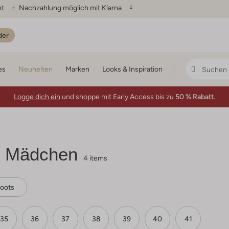
ht
Nachzahlung möglich mit Klarna
der
es
Neuheiten
Marken
Looks & Inspiration
Logge dich ein
und shoppe mit Early Access bis zu
50 % Rabatt.
s Mädchen
4 items
Boots
35
36
37
38
39
40
41