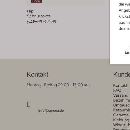
-40%
-40%
die wi
Angeb
Hip
Hip
Schnürboots
Schnürb
klicks
€ 119,99
€ 71,99
€ 89,95
auch a
deine
Ei
Kontakt
Kunde
Montag - Freitag 09:00 - 17:00 uur
Kontakt
FAQ
Versand
Bezahlm
Umtausc
Retourni
info@omoda.de
Garantie
Kleidung
Widerruf
Datensc