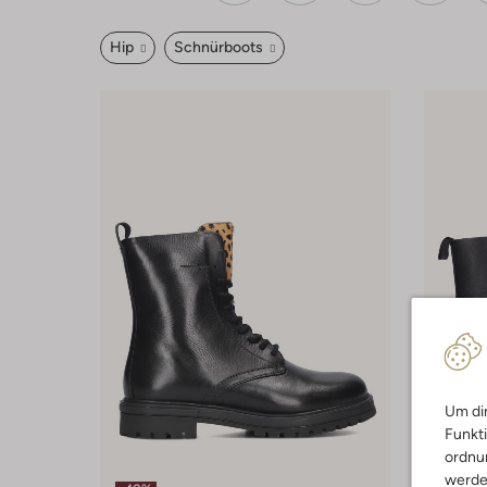
Hip
Schnürboots
Um dir
Funkti
ordnun
werde