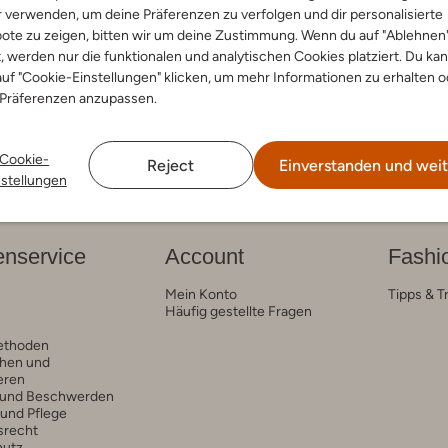
-50%
r verwenden, um deine Präferenzen zu verfolgen und dir personalisierte
ote zu zeigen, bitten wir um deine Zustimmung. Wenn du auf "Ablehnen
Hip
oots
Schnürboots
t, werden nur die funktionalen und analytischen Cookies platziert. Du ka
€ 53,99
€ 119,95
€ 59,99
uf "Cookie-Einstellungen" klicken, um mehr Informationen zu erhalten o
 Präferenzen anzupassen.
Cookie-
Reject
Einverstanden und weit
nstellungen
nservice
Account
Fashi
Mein Konto
Tipps & T
Häufig gestellte Fragen
ethoden
hen und
eren
 und Beschwerden
 und Pflege
srecht
hutz