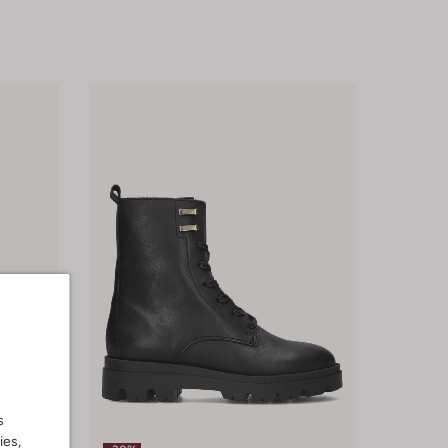
s
ies,