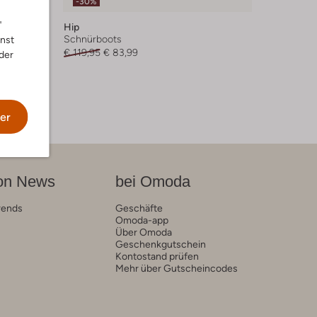
-30%
"
Hip
Schnürboots
nnst
€ 119,95
€ 83,99
der
er
on News
bei Omoda
rends
Geschäfte
Omoda-app
Über Omoda
Geschenkgutschein
Kontostand prüfen
Mehr über Gutscheincodes