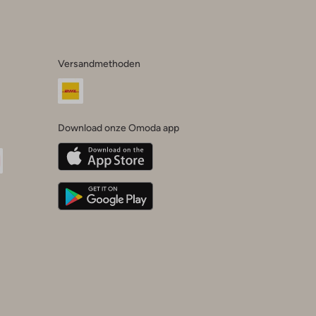
Versandmethoden
Download onze Omoda app
oda
n
uTube