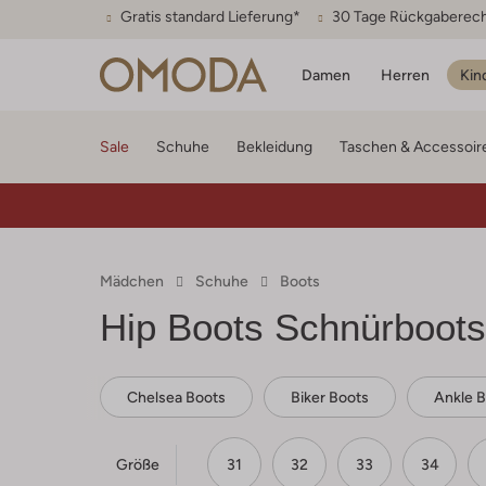
Gratis standard Lieferung*
30 Tage Rückgaberec
Damen
Herren
Kin
Sale
Schuhe
Bekleidung
Taschen & Accessoir
Mädchen
Schuhe
Boots
Hip
Boots Schnürboot
Chelsea Boots
Biker Boots
Ankle 
Größe
31
32
33
34