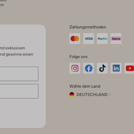
um
Zahlungsmethoden
nd exklusiven
und gewinne einen
Folge uns
Omoda
Omoda
Omoda
Omoda
Om
Wähle dein Land
Instagram
Facebook
TikTok
LinkedI
Yo
DEUTSCHLAND
Wähle
dein
Schließ
Land
Nederland
België
(Nederlands)