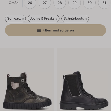
Größe
24
25
26
27
28
29
30
31
Schwarz
Jochie & Freaks
Schnürboots
Filtern und sortieren