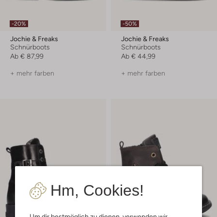
-20%
-50%
Jochie & Freaks
Jochie & Freaks
Schnürboots
Schnürboots
Ab
€ 87,99
Ab
€ 44,99
+ mehr farben
+ mehr farben
Hm, Cookies!
Um dir bestmöglich zu dienen, verwenden wir