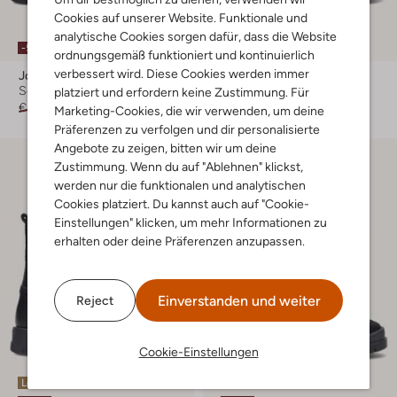
Cookies auf unserer Website. Funktionale und
Letzte Größen
analytische Cookies sorgen dafür, dass die Website
-50%
-50%
ordnungsgemäß funktioniert und kontinuierlich
verbessert wird. Diese Cookies werden immer
Jochie & Freaks
Jochie & Freaks
Schnürboots
Schnürboots
platziert und erfordern keine Zustimmung. Für
€ 119,95
€ 59,99
€ 84,95
€ 41,95
Marketing-Cookies, die wir verwenden, um deine
Präferenzen zu verfolgen und dir personalisierte
Angebote zu zeigen, bitten wir um deine
Zustimmung. Wenn du auf "Ablehnen" klickst,
werden nur die funktionalen und analytischen
Cookies platziert. Du kannst auch auf "Cookie-
Einstellungen" klicken, um mehr Informationen zu
erhalten oder deine Präferenzen anzupassen.
Einverstanden und weiter
Reject
Cookie-Einstellungen
Letzter Artikel
Letzter Artikel