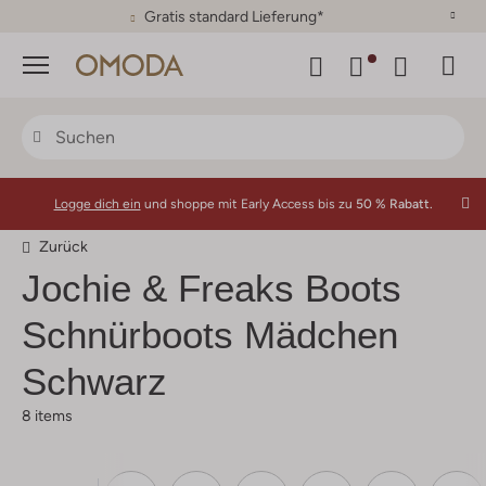
30 Tage Rückgaberecht
Menü
Logge dich ein
und shoppe mit Early Access bis zu
50 % Rabatt.
Zurück
Jochie & Freaks
Boots
Schnürboots Mädchen
Schwarz
8 items