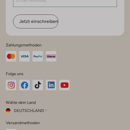
Jetzt einschreiben
Zahlungsmethoden
Folge uns
Omoda
Omoda
Omoda
Omoda
Omoda
Wähle dein Land
Instagram
Facebook
TikTok
LinkedIn
YouTube
DEUTSCHLAND
Wähle
Versandmethoden
dein
Schließ
Land