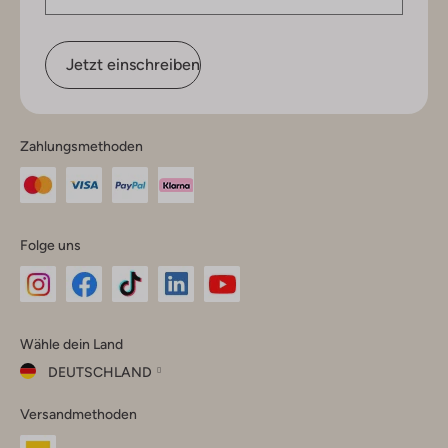
Jetzt einschreiben
Zahlungsmethoden
Folge uns
Omoda
Omoda
Omoda
Omoda
Omoda
Wähle dein Land
Instagram
Facebook
TikTok
LinkedIn
YouTube
DEUTSCHLAND
Wähle
Versandmethoden
dein
Schließ
Land