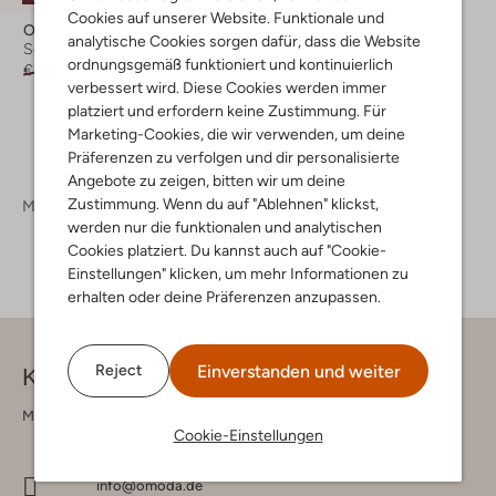
Cookies auf unserer Website. Funktionale und
Omoda
analytische Cookies sorgen dafür, dass die Website
Schnürboots
ordnungsgemäß funktioniert und kontinuierlich
€ 79,95
€ 39,95
verbessert wird. Diese Cookies werden immer
platziert und erfordern keine Zustimmung. Für
Marketing-Cookies, die wir verwenden, um deine
Präferenzen zu verfolgen und dir personalisierte
Angebote zu zeigen, bitten wir um deine
Zustimmung. Wenn du auf "Ablehnen" klickst,
Mädchen
Schuhe
Boots
werden nur die funktionalen und analytischen
Cookies platziert. Du kannst auch auf "Cookie-
Einstellungen" klicken, um mehr Informationen zu
erhalten oder deine Präferenzen anzupassen.
Einverstanden und weiter
Reject
Kontakt
Montag - Freitag 09:00 - 17:00 uur
Cookie-Einstellungen
info@omoda.de