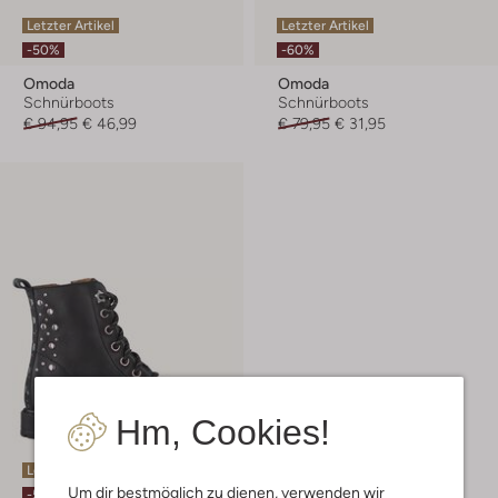
Letzter Artikel
Letzter Artikel
-50%
-60%
Omoda
Omoda
Schnürboots
Schnürboots
€ 94,95
€ 46,99
€ 79,95
€ 31,95
Hm, Cookies!
Letzte Größen
Um dir bestmöglich zu dienen, verwenden wir
-50%