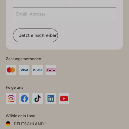
Jetzt einschreiben
Zahlungsmethoden
Folge uns
Omoda
Omoda
Omoda
Omoda
Omoda
Wähle dein Land
Instagram
Facebook
TikTok
LinkedIn
YouTube
DEUTSCHLAND