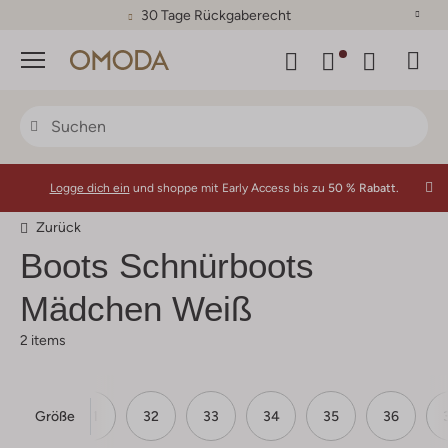
30 Tage Rückgaberecht
Menü
Logge dich ein
und shoppe mit Early Access bis zu
50 % Rabatt.
Zurück
Boots Schnürboots
Mädchen Weiß
2 items
Größe
31
32
33
34
35
36