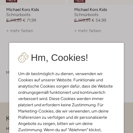
-40%
-50%
Michael Kors Kids
Michael Kors Kids
Schnürboots
Schnürboots
€ 119,99
€ 71,99
€ 109,99
€ 54,99
+ mehr farben
+ mehr farben
Hm, Cookies!
Mädchen
Schuhe
Boots
Um dir bestmöglich zu dienen, verwenden wir
Cookies auf unserer Website. Funktionale und
analytische Cookies sorgen dafür, dass die Website
ordnungsgemäß funktioniert und kontinuierlich
verbessert wird. Diese Cookies werden immer
platziert und erfordern keine Zustimmung. Für
Marketing-Cookies, die wir verwenden, um deine
Kontakt
Präferenzen zu verfolgen und dir personalisierte
Angebote zu zeigen, bitten wir um deine
Montag - Freitag 09:00 - 17:00 uur
Zustimmung. Wenn du auf "Ablehnen" klickst,