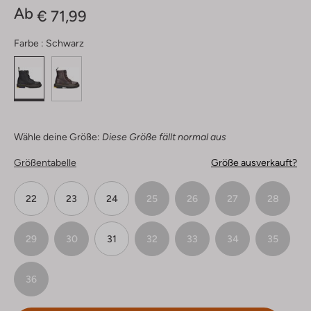
Ab
€ 71,99
Farbe :
Schwarz
Wähle deine Größe:
Diese Größe fällt normal aus
Größentabelle
Größe ausverkauft?
22
23
24
25
26
27
28
29
30
31
32
33
34
35
36