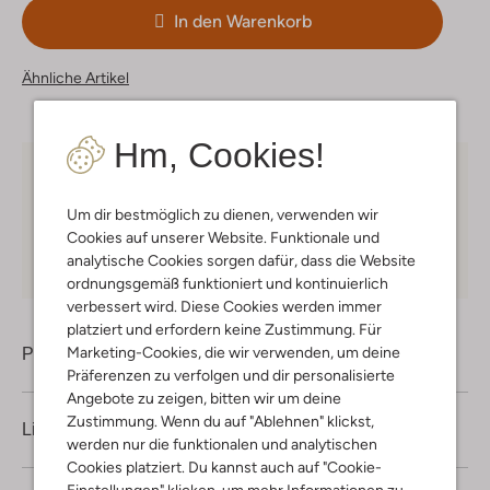
In den Warenkorb
Ähnliche Artikel
Hm, Cookies!
Kostenloser Versand
ab € 75 für Club-Omoda
Mitglieder in Deutschland
Um dir bestmöglich zu dienen, verwenden wir
Cookies auf unserer Website. Funktionale und
Kauf auf Rechnung
30 Tagen
Rückgaberecht
analytische Cookies sorgen dafür, dass die Website
ordnungsgemäß funktioniert und kontinuierlich
verbessert wird. Diese Cookies werden immer
platziert und erfordern keine Zustimmung. Für
Marketing-Cookies, die wir verwenden, um deine
Produktinformation
Präferenzen zu verfolgen und dir personalisierte
Angebote zu zeigen, bitten wir um deine
Zustimmung. Wenn du auf "Ablehnen" klickst,
Lieferung & Rückgabe
werden nur die funktionalen und analytischen
Cookies platziert. Du kannst auch auf "Cookie-
Einstellungen" klicken, um mehr Informationen zu