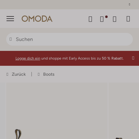
30 Tage Rückgaberecht
Menü
Logge dich ein
und shoppe mit Early Access bis zu
50 % Rabatt.
Zurück
Boots