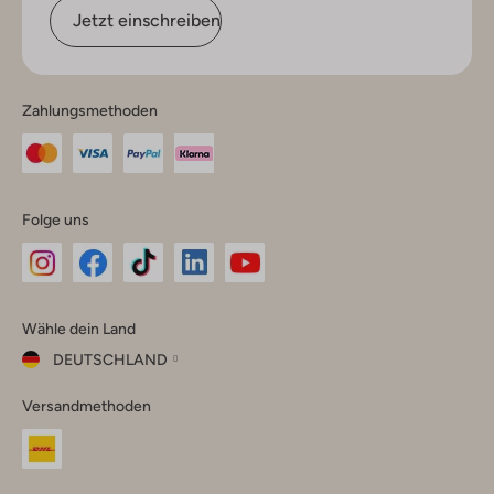
Jetzt einschreiben
Zahlungsmethoden
Folge uns
Omoda
Omoda
Omoda
Omoda
Omoda
Wähle dein Land
Instagram
Facebook
TikTok
LinkedIn
YouTube
DEUTSCHLAND
Wähle
Versandmethoden
dein
Schließ
Land
Nederland
België
(Nederlands)