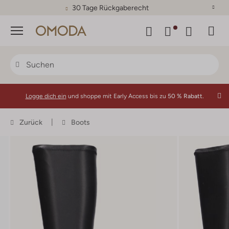
30 Tage Rückgaberecht
Menü
Logge dich ein
und shoppe mit Early Access bis zu
50 % Rabatt.
Zurück
Boots