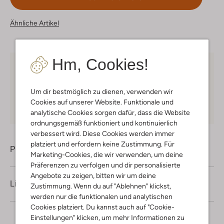
Ähnliche Artikel
Hm, Cookies!
Kostenloser Versand
ab € 75 für Club-Omoda
Mitglieder in Deutschland
Um dir bestmöglich zu dienen, verwenden wir
Kauf auf Rechnung
30 Tagen
Rückgaberecht
Cookies auf unserer Website. Funktionale und
analytische Cookies sorgen dafür, dass die Website
ordnungsgemäß funktioniert und kontinuierlich
verbessert wird. Diese Cookies werden immer
platziert und erfordern keine Zustimmung. Für
Produktinformation
Marketing-Cookies, die wir verwenden, um deine
Präferenzen zu verfolgen und dir personalisierte
Angebote zu zeigen, bitten wir um deine
Lieferung & Rückgabe
Zustimmung. Wenn du auf "Ablehnen" klickst,
werden nur die funktionalen und analytischen
Cookies platziert. Du kannst auch auf "Cookie-
Einstellungen" klicken, um mehr Informationen zu