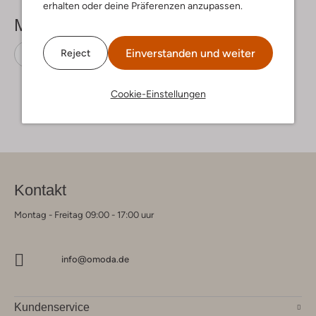
erhalten oder deine Präferenzen anzupassen.
Mehr sehen
Einverstanden und weiter
Reject
Biker Boots
Mexx
Leder
Cookie-Einstellungen
Kontakt
Montag - Freitag 09:00 - 17:00 uur
info@omoda.de
Kundenservice