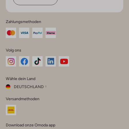
Zahlungsmethoden
Volg ons
Omoda
Omoda
Omoda
Omoda
Omoda
Wähle dein Land
Instagram
Facebook
TikTok
LinkedIn
YouTube
DEUTSCHLAND
Wähle
Versandmethoden
dein
Schließ
Land
Nederland
België
(Nederlands)
Download onze Omoda app