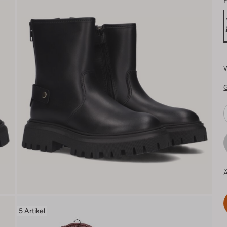
F
Ä
5 Artikel