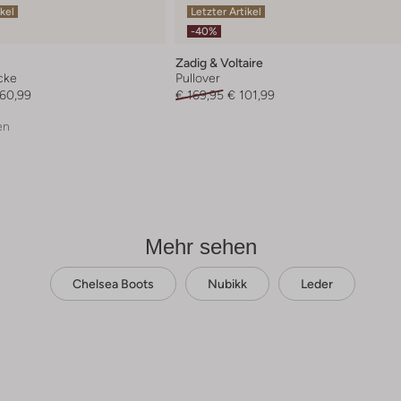
ikel
Letzter Artikel
-40%
Zadig & Voltaire
cke
Pullover
160,99
€ 169,95
€ 101,99
en
Mehr sehen
Chelsea Boots
Nubikk
Leder