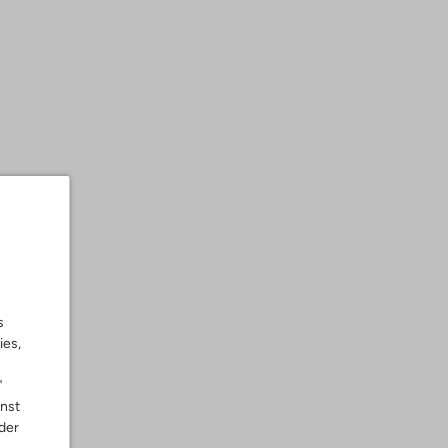
s
ies,
"
nnst
der