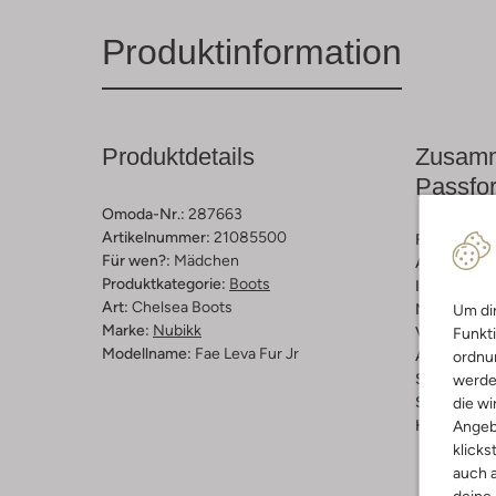
Produktinformation
Produktdetails
Zusamm
Passfo
Omoda-Nr.:
287663
Artikelnummer:
21085500
Farbe :
Sch
Für wen?:
Mädchen
Außenmater
Produktkategorie:
Boots
Innenmateri
Art:
Chelsea Boots
Material So
Um dir
Marke:
Nubikk
Verschluss
Funkti
Modellname:
Fae Leva Fur Jr
Absatzform
ordnun
Schuhspitz
werde
Schafthöhe 
die wi
Herausnehm
Angeb
klicks
auch a