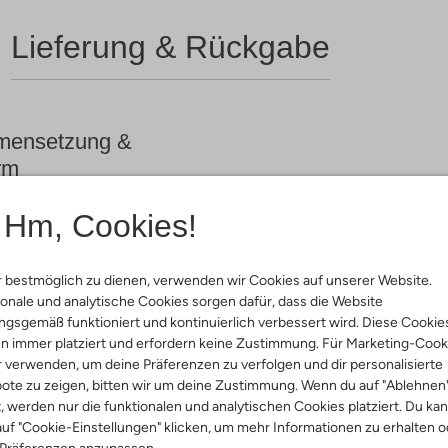
Lieferung & Rückgabe
ensetzung &
rm
Hm, Cookies!
warz
ial:
Leder
al:
Faux Fur, Leder
hle:
Gummi
 bestmöglich zu dienen, verwenden wir Cookies auf unserer Website.
:
Reißverschluss
onale und analytische Cookies sorgen dafür, dass die Website
:
Block Sohle
gsgemäß funktioniert und kontinuierlich verbessert wird. Diese Cookie
e:
Abgerundet
n immer platziert und erfordern keine Zustimmung. Für Marketing-Cook
Stiefel (cm):
14
r verwenden, um deine Präferenzen zu verfolgen und dir personalisierte
bares Fußbett:
Ja
ote zu zeigen, bitten wir um deine Zustimmung. Wenn du auf "Ablehnen
t, werden nur die funktionalen und analytischen Cookies platziert. Du ka
uf "Cookie-Einstellungen" klicken, um mehr Informationen zu erhalten o