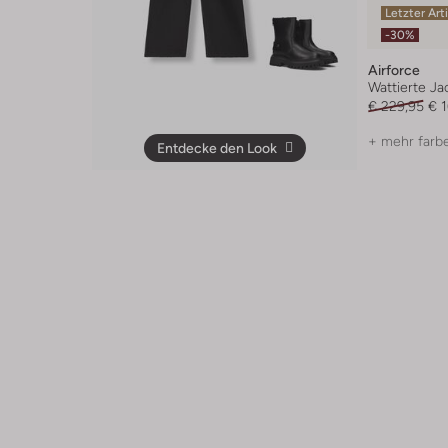
Letzter Art
-30%
Airforce
Wattierte Ja
€ 229,95
€ 
+ mehr farb
Entdecke den Look