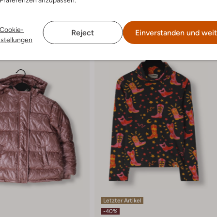
 Präferenzen anzupassen.
Cookie-
Reject
Einverstanden und weit
nstellungen
Letzter Artikel
-40%