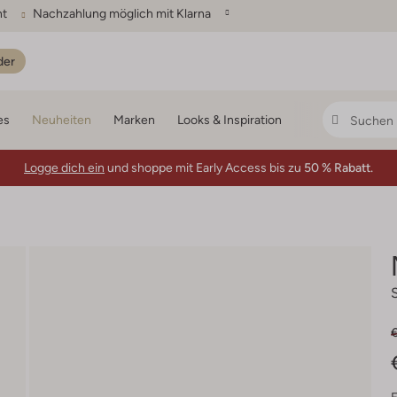
ht
Nachzahlung möglich mit Klarna
der
es
Neuheiten
Marken
Looks & Inspiration
Logge dich ein
und shoppe mit Early Access bis zu
50 % Rabatt.
€