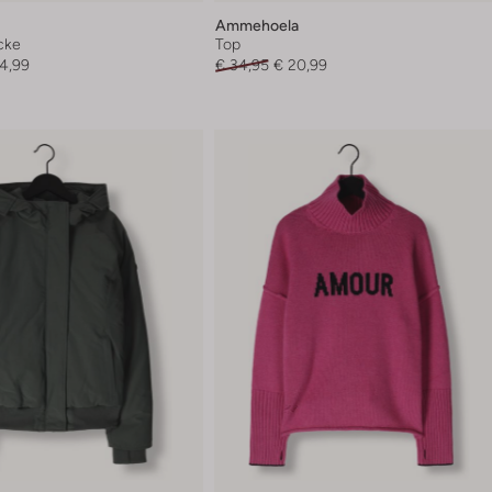
Ammehoela
cke
Top
4,99
€ 34,95
€ 20,99