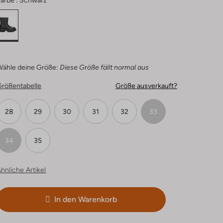
arbe :
Schwarz
Wähle deine Größe:
Diese Größe fällt normal aus
Größentabelle
Größe ausverkauft?
28
29
30
31
32
33
34
35
hnliche Artikel
In den Warenkorb