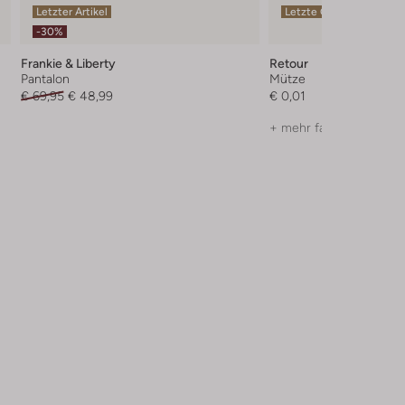
Letzter Artikel
Letzte Größen
-30%
Frankie & Liberty
Retour
Pantalon
Mütze
€ 69,95
€ 48,99
€ 0,01
+ mehr farben