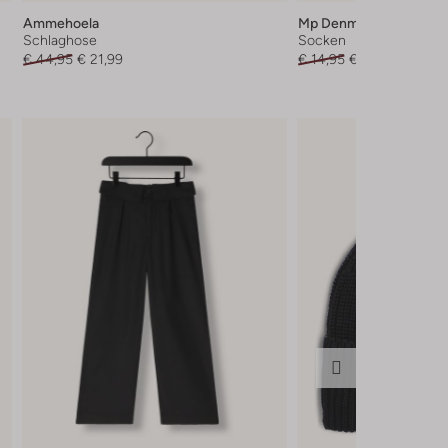
Ammehoela
Mp Denmark
Schlaghose
Socken
€ 44,95
€ 21,99
€ 14,95
€ 8,95