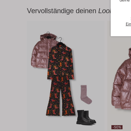
deine
Vervollständige deinen
Look
Ei
-50%