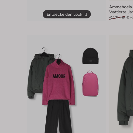
Ammehoela
Wattierte Ja
Entdecke den Look
€ 129,95
€ 6