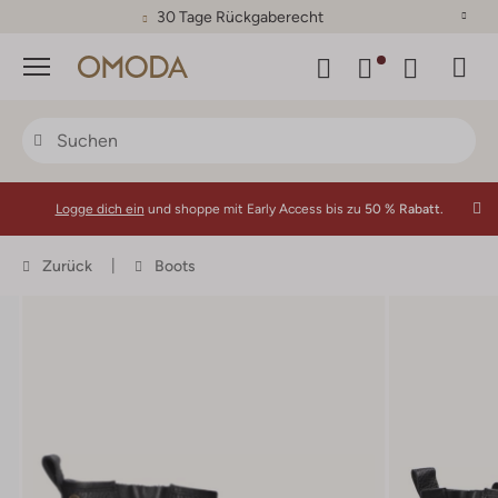
30 Tage Rückgaberecht
Menü
Logge dich ein
und shoppe mit Early Access bis zu
50 % Rabatt.
Zurück
Boots