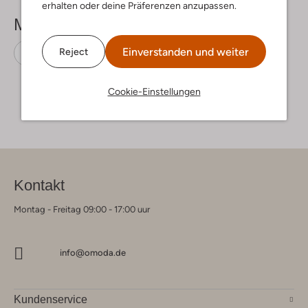
erhalten oder deine Präferenzen anzupassen.
Mehr sehen
Einverstanden und weiter
Reject
Ankle Boots
Vingino
Leder
Cookie-Einstellungen
Kontakt
Montag - Freitag 09:00 - 17:00 uur
info@omoda.de
Kundenservice