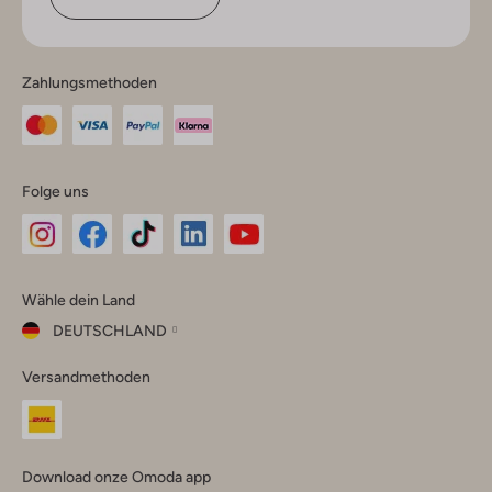
Zahlungsmethoden
Folge uns
Omoda
Omoda
Omoda
Omoda
Omoda
Wähle dein Land
Instagram
Facebook
TikTok
LinkedIn
YouTube
DEUTSCHLAND
Wähle
Versandmethoden
dein
Schließ
Land
Nederland
België
(Nederlands)
Download onze Omoda app