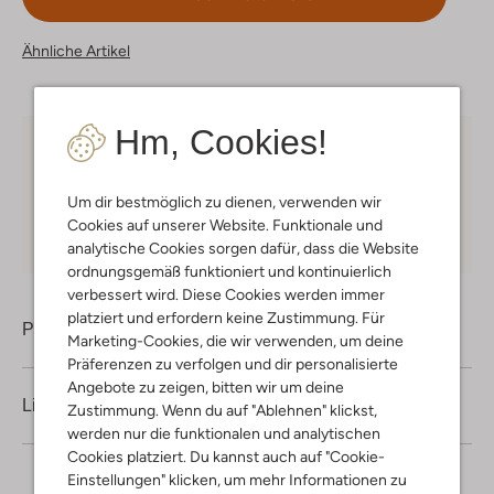
Ähnliche Artikel
Hm, Cookies!
Kostenloser Versand
ab € 75 für Club-Omoda
Mitglieder in Deutschland
Um dir bestmöglich zu dienen, verwenden wir
Kauf auf Rechnung
30 Tagen
Rückgaberecht
Cookies auf unserer Website. Funktionale und
analytische Cookies sorgen dafür, dass die Website
ordnungsgemäß funktioniert und kontinuierlich
verbessert wird. Diese Cookies werden immer
platziert und erfordern keine Zustimmung. Für
Produktinformation
Marketing-Cookies, die wir verwenden, um deine
Präferenzen zu verfolgen und dir personalisierte
Angebote zu zeigen, bitten wir um deine
Lieferung & Rückgabe
Zustimmung. Wenn du auf "Ablehnen" klickst,
werden nur die funktionalen und analytischen
Cookies platziert. Du kannst auch auf "Cookie-
Einstellungen" klicken, um mehr Informationen zu