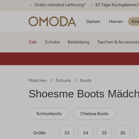
Gratis standard Lieferung*
30 Tage Rückgaberec
Damen
Herren
Kin
Sale
Schuhe
Bekleidung
Taschen & Accessoir
Mädchen
Schuhe
Boots
Shoesme
Boots Mädch
Schnürboots
Chelsea Boots
Größe
23
24
25
26