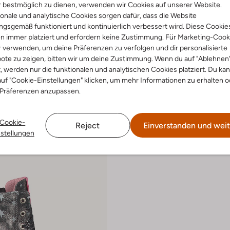
 bestmöglich zu dienen, verwenden wir Cookies auf unserer Website.
onale und analytische Cookies sorgen dafür, dass die Website
gsgemäß funktioniert und kontinuierlich verbessert wird. Diese Cookie
n immer platziert und erfordern keine Zustimmung. Für Marketing-Cook
-20%
r verwenden, um deine Präferenzen zu verfolgen und dir personalisierte
ote zu zeigen, bitten wir um deine Zustimmung. Wenn du auf "Ablehnen
e
Shoesme
Boots
Schnürboots
t, werden nur die funktionalen und analytischen Cookies platziert. Du ka
99
Ab
€ 75,99
uf "Cookie-Einstellungen" klicken, um mehr Informationen zu erhalten o
 Präferenzen anzupassen.
+ mehr farben
Cookie-
Reject
Einverstanden und weit
nstellungen