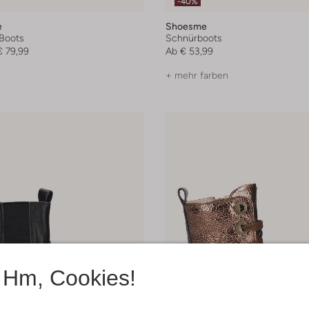
-40%
e
Shoesme
Boots
Schnürboots
€ 79,99
Ab
€ 53,99
+ mehr farben
Hm, Cookies!