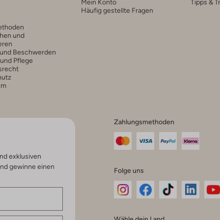
Mein Konto
Tipps & T
Häufig gestellte Fragen
ethoden
hen und
eren
 und Beschwerden
 und Pflege
srecht
hutz
um
Zahlungsmethoden
nd exklusiven
und gewinne einen
Folge uns
Omoda
Omoda
Omoda
Omoda
Om
Wähle dein Land