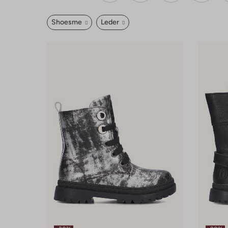
Shoesme
Leder