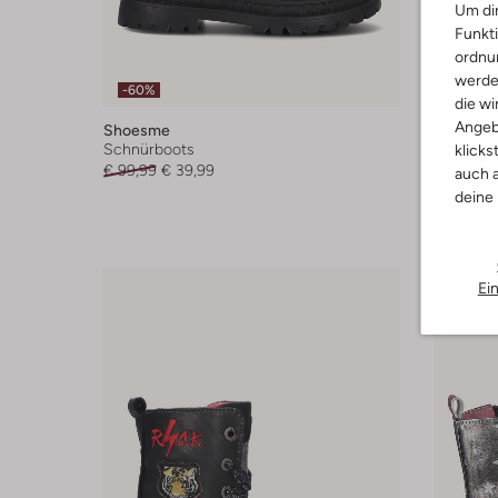
Um dir
Funkti
ordnun
werde
-60%
-40%
die wi
Angeb
Shoesme
Shoesm
Schnürboots
Chelsea 
klicks
€ 99,99
€ 39,99
Ab
€ 56,
auch a
deine
Ei