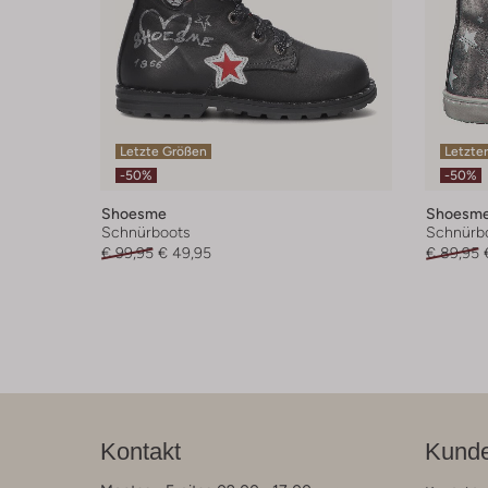
Letzte Größen
Letzter
-50%
-50%
Shoesme
Shoesm
Schnürboots
Schnürb
€ 99,95
€ 49,95
€ 89,95
Kontakt
Kunde