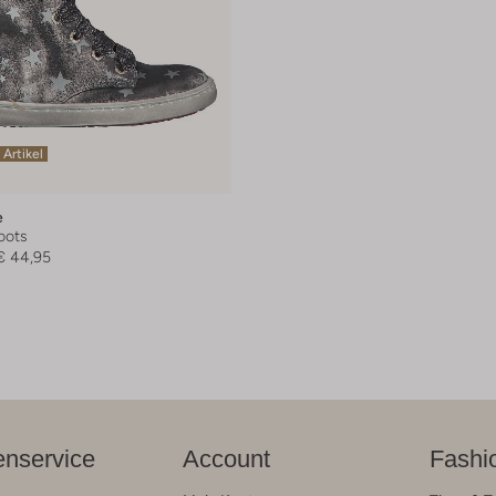
 Artikel
e
oots
€ 44,95
nservice
Account
Fashi