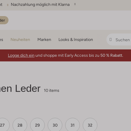
ht
Nachzahlung möglich mit Klarna
der
es
Neuheiten
Marken
Looks & Inspiration
Logge dich ein
und shoppe mit Early Access bis zu
50 % Rabatt.
en Leder
10 items
27
28
29
30
31
32