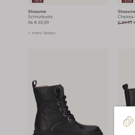
-30%
-20%
Shoesme
Shoesm
Schnürboots
Chelsea 
Ab
€ 65,99
€ 99,95
+ mehr farben