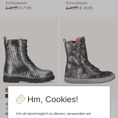
Schnürboots
Schnürboots
€ 89,95
€ 71,99
€ 99,95
€ 49,99
Letzter Artikel
Letzter Artikel
-50%
-50%
Hm, Cookies!
Apples & Pears
Shoesme
Schnürboots
Schnürboots
€ 79,95
€ 39,95
€ 89,95
€ 44,95
Um dir bestmöglich zu dienen, verwenden wir