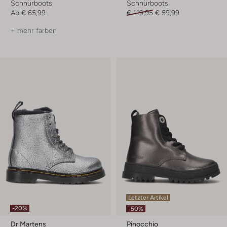
Schnürboots
Schnürboots
Ab
€ 65,99
€ 119,95
€ 59,99
+ mehr farben
Letzter Artikel
-20%
-50%
Dr Martens
Pinocchio