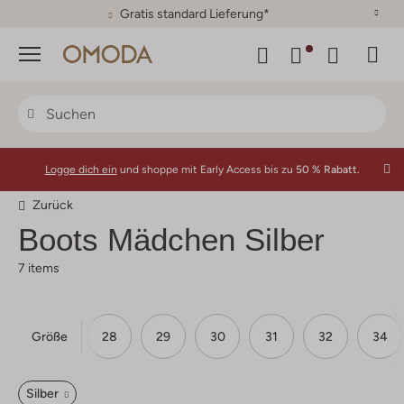
30 Tage Rückgaberecht
Menü
Logge dich ein
und shoppe mit Early Access bis zu
50 % Rabatt.
Zurück
Boots Mädchen Silber
7 items
Größe
26
27
28
29
30
31
32
34
Silber