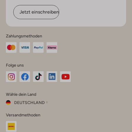
Jetzt einschreiben
Zahlungsmethoden
Folge uns
Omoda
Omoda
Omoda
Omoda
Omoda
Wähle dein Land
Instagram
Facebook
TikTok
LinkedIn
YouTube
DEUTSCHLAND
Wähle
Versandmethoden
dein
Schließ
Land
Nederland