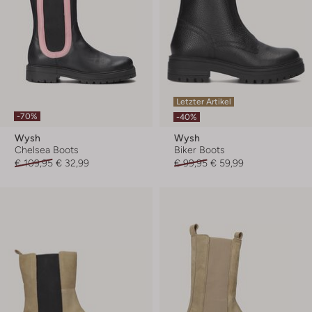
Letzter Artikel
-70%
-40%
Wysh
Wysh
Chelsea Boots
Biker Boots
€ 109,95
€ 32,99
€ 99,95
€ 59,99