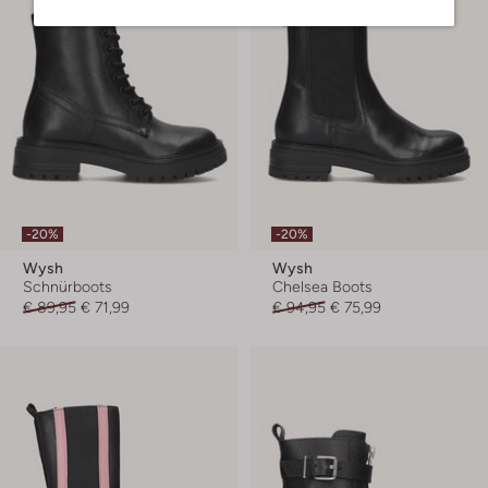
-20%
-20%
Wysh
Wysh
Schnürboots
Chelsea Boots
€ 89,95
€ 71,99
€ 94,95
€ 75,99