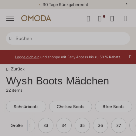
30 Tage Rückgaberecht
Menü
Logge dich ein
und shoppe mit Early Access bis zu
50 % Rabatt.
Zurück
Wysh
Boots Mädchen
22 items
Schnürboots
Chelsea Boots
Biker Boots
Größe
31
32
33
34
35
36
37