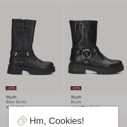
-20%
-20%
Wysh
Wysh
Biker Boots
Boots
Ab
€ 71,99
€ 94,95
€ 75,99
Hm, Cookies!