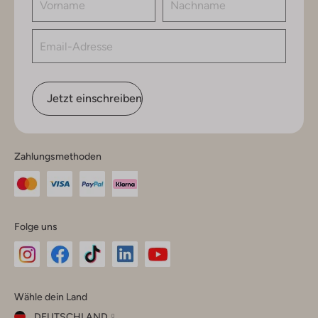
Jetzt einschreiben
Zahlungsmethoden
Folge uns
Omoda
Omoda
Omoda
Omoda
Omoda
Wähle dein Land
Instagram
Facebook
TikTok
LinkedIn
YouTube
DEUTSCHLAND