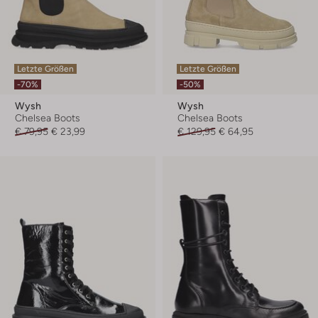
Letzte Größen
Letzte Größen
-70%
-50%
Wysh
Wysh
Chelsea Boots
Chelsea Boots
€ 79,95
€ 23,99
€ 129,95
€ 64,95