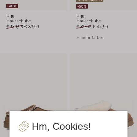
-40%
-50%
Ugg
Ugg
Hausschuhe
Hausschuhe
€ 139,95
€ 83,99
€ 89,95
€ 44,99
+ mehr farben
Hm, Cookies!