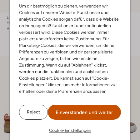
Letzter Artikel
Um dir bestmöglich zu dienen, verwenden wir
Cookies auf unserer Website. Funktionale und
Ugg
Ugg
analytische Cookies sorgen dafür, dass die Website
Hausschuhe
Hausschuhe
ordnungsgemäß funktioniert und kontinuierlich
Ab
€ 79,99
€ 119,99
verbessert wird. Diese Cookies werden immer
platziert und erfordern keine Zustimmung. Für
+ mehr farben
+ mehr farben
Marketing-Cookies, die wir verwenden, um deine
Präferenzen zu verfolgen und dir personalisierte
Angebote zu zeigen, bitten wir um deine
Zustimmung. Wenn du auf "Ablehnen" klickst,
werden nur die funktionalen und analytischen
Cookies platziert. Du kannst auch auf "Cookie-
Einstellungen" klicken, um mehr Informationen zu
erhalten oder deine Präferenzen anzupassen.
Einverstanden und weiter
Reject
Cookie-Einstellungen