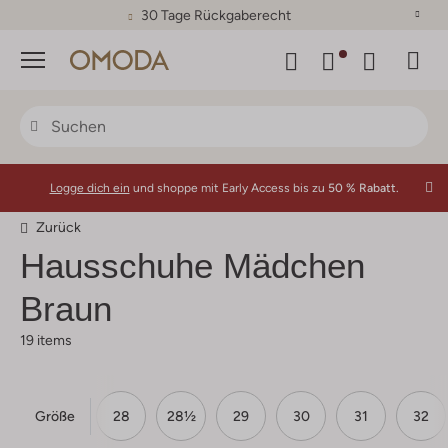
30 Tage Rückgaberecht
Menü
Logge dich ein
und shoppe mit Early Access bis zu
50 % Rabatt.
Zurück
Hausschuhe Mädchen
Braun
19 items
Größe
27
27½
28
28½
29
30
31
32