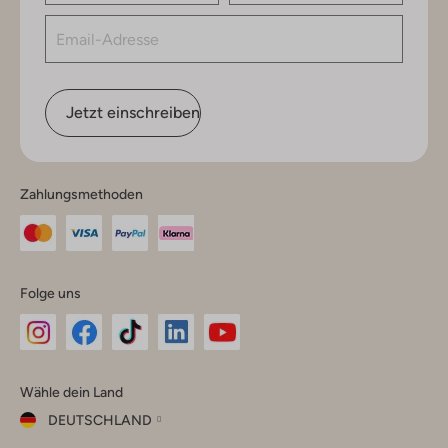
Jetzt einschreiben
Zahlungsmethoden
Folge uns
Omoda
Omoda
Omoda
Omoda
Omoda
Wähle dein Land
Instagram
Facebook
TikTok
LinkedIn
YouTube
DEUTSCHLAND
Wähle