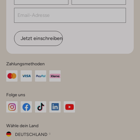
Jetzt einschreiben
Zahlungsmethoden
Folge uns
Omoda
Omoda
Omoda
Omoda
Omoda
Wähle dein Land
Instagram
Facebook
TikTok
LinkedIn
YouTube
DEUTSCHLAND