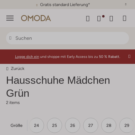
Gratis standard Lieferung*
Menü
Logge dich ein
und shoppe mit Early Access bis zu
50 % Rabatt.
Zurück
Hausschuhe Mädchen
Grün
2 items
Größe
22
23
24
25
26
27
28
29