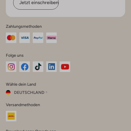
Jetzt einschreiben
Zahlungsmethoden
Folge uns
Omoda
Omoda
Omoda
Omoda
Omoda
Wähle dein Land
Instagram
Facebook
TikTok
LinkedIn
YouTube
DEUTSCHLAND
Wähle
Versandmethoden
dein
Schließ
Land
Nederland
België
(Nederlands)