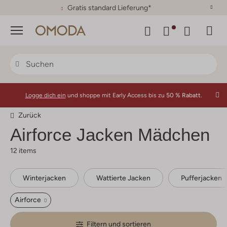
30 Tage Rückgaberecht
Menü
Logge dich ein
und shoppe mit Early Access bis zu
50 % Rabatt.
Zurück
Airforce
Jacken Mädchen
12 items
Winterjacken
Wattierte Jacken
Pufferjacken
Airforce
Filtern und sortieren