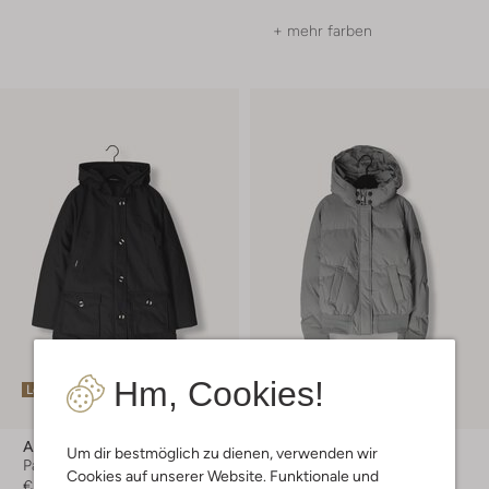
+ mehr farben
Hm, Cookies!
Letzter Artikel
Letzter Artikel
-50%
Airforce
Airforce
Um dir bestmöglich zu dienen, verwenden wir
Parkas
Wattierte Jacke
Cookies auf unserer Website. Funktionale und
€ 229,99
€ 249,95
€ 124,99