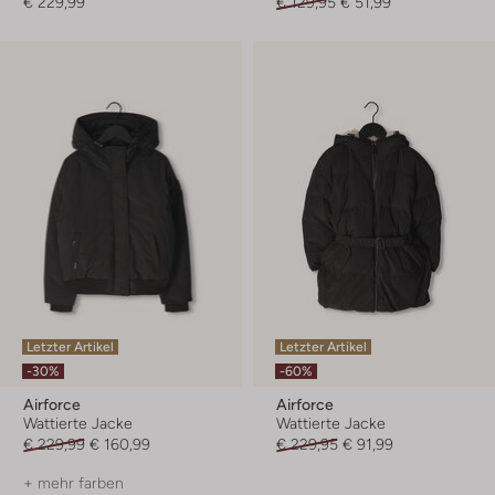
€ 229,99
€ 129,95
€ 51,99
Letzter Artikel
Letzter Artikel
-30%
-60%
Airforce
Airforce
Wattierte Jacke
Wattierte Jacke
€ 229,99
€ 160,99
€ 229,95
€ 91,99
+ mehr farben