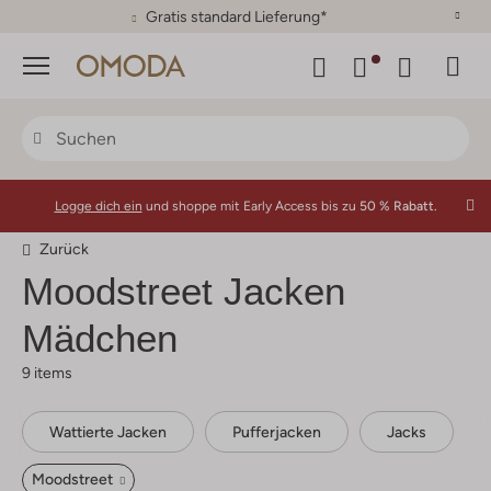
30 Tage Rückgaberecht
Menü
Logge dich ein
und shoppe mit Early Access bis zu
50 % Rabatt.
Zurück
Moodstreet
Jacken
Mädchen
9 items
Wattierte Jacken
Pufferjacken
Jacks
Moodstreet