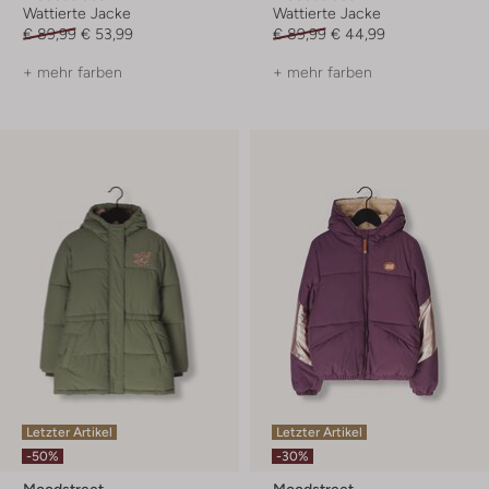
Wattierte Jacke
Wattierte Jacke
€ 89,99
€ 53,99
€ 89,99
€ 44,99
+ mehr farben
+ mehr farben
Letzter Artikel
Letzter Artikel
-50%
-30%
Moodstreet
Moodstreet