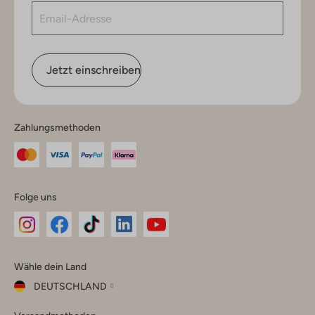
Jetzt einschreiben
Zahlungsmethoden
Folge uns
Omoda
Omoda
Omoda
Omoda
Omoda
Wähle dein Land
Instagram
Facebook
TikTok
LinkedIn
YouTube
DEUTSCHLAND
Wähle