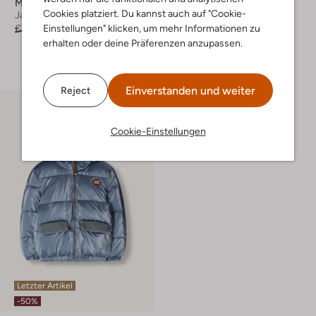
Moodstreet
Moodstreet
Cookies platziert. Du kannst auch auf "Cookie-
Jack
Wattierte Jacke
Einstellungen" klicken, um mehr Informationen zu
€ 59,99
€ 23,99
€ 89,95
€ 44,99
erhalten oder deine Präferenzen anzupassen.
+ mehr farben
Einverstanden und weiter
Reject
Cookie-Einstellungen
Letzter Artikel
-50%