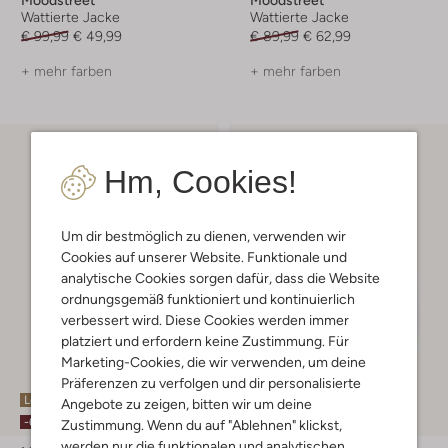
Wattierte Jacke
Wattierte Jacke
€ 99,99
€ 49,99
€ 89,99
€ 62,99
+ mehr farben
+ mehr farben
Hm, Cookies!
Um dir bestmöglich zu dienen, verwenden wir
Cookies auf unserer Website. Funktionale und
analytische Cookies sorgen dafür, dass die Website
ordnungsgemäß funktioniert und kontinuierlich
verbessert wird. Diese Cookies werden immer
platziert und erfordern keine Zustimmung. Für
Marketing-Cookies, die wir verwenden, um deine
Präferenzen zu verfolgen und dir personalisierte
Letzte Größen
Letzte Größen
Angebote zu zeigen, bitten wir um deine
-60%
-50%
Zustimmung. Wenn du auf "Ablehnen" klickst,
werden nur die funktionalen und analytischen