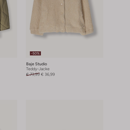
-50%
Baje Studio
Teddy-Jacke
€ 73,99
€ 36,99