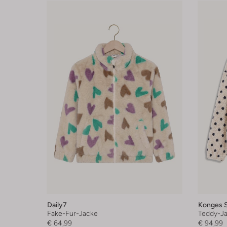
Daily7
Konges S
Fake-Fur-Jacke
Teddy-J
€ 64,99
€ 94,99