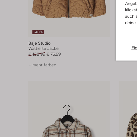
Angeb
klicks
auch a
deine
-40%
-20%
Baje Studio
Alix Mini
Ei
Wattierte Jacke
Jack
€ 128,99
€ 76,99
€ 79,99
+ mehr farben