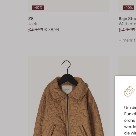
-40%
-40%
Z8
Baje Stu
Jack
Wattiert
€ 64,99
€ 38,99
€ 128,99
+ mehr f
Um dir
Funkti
ordnun
werde
die wi