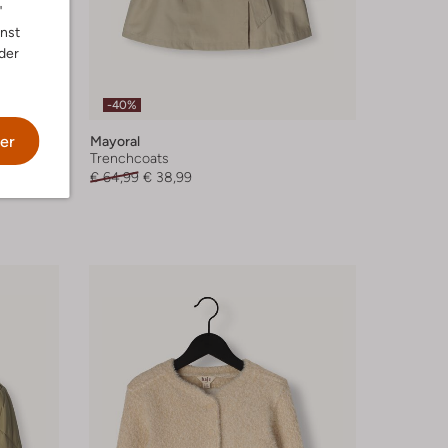
"
nnst
der
-40%
er
Mayoral
Trenchcoats
€ 64,99
€ 38,99