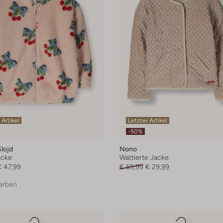
 Artikel
Letzter Artikel
-50%
lojd
Nono
acke
Wattierte Jacke
€ 47,99
€ 59,99
€ 29,99
arben