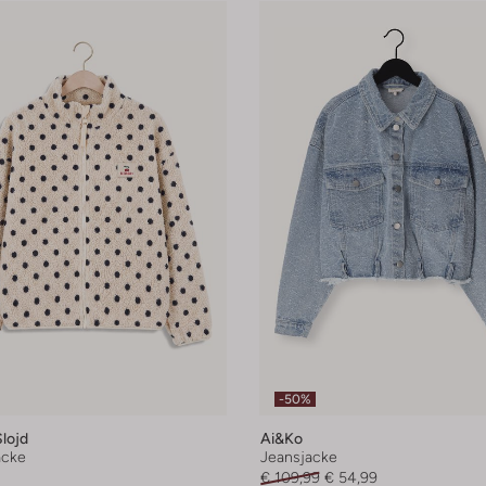
-50%
lojd
Ai&ko
acke
Jeansjacke
€ 109,99
€ 54,99