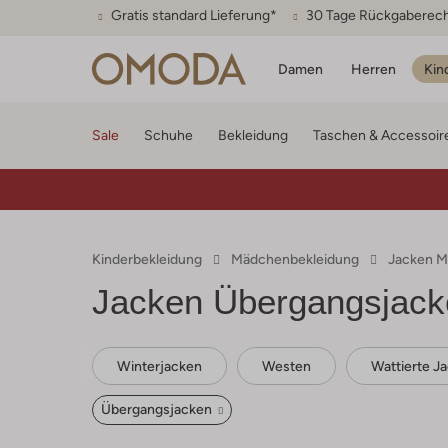
Gratis standard Lieferung*
30 Tage Rückgaberec
Damen
Herren
Kin
Sale
Schuhe
Bekleidung
Taschen & Accessoir
Kinderbekleidung
Mädchenbekleidung
Jacken 
Jacken Übergangsjac
Winterjacken
Westen
Wattierte J
Übergangsjacken