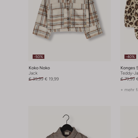
-50%
-40%
Koko Noko
Konges S
Jack
Teddy-J
€ 39,99
€ 19,99
€ 79,99
+ mehr f