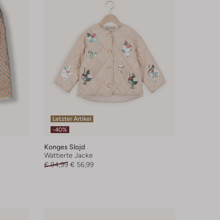
Letzter Artikel
-40%
Konges Slojd
Wattierte Jacke
€ 94,99
€ 56,99