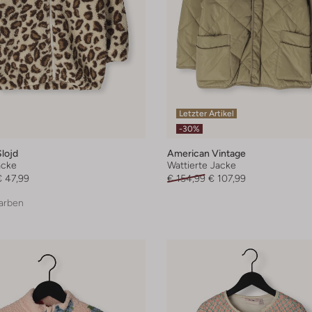
Letzter Artikel
-30%
lojd
American Vintage
acke
Wattierte Jacke
€ 47,99
€ 154,99
€ 107,99
arben