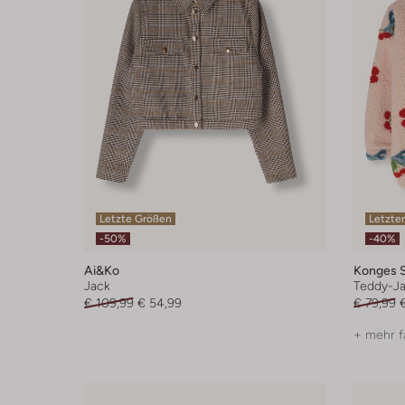
Letzte Größen
Letzter
-50%
-40%
Ai&ko
Konges S
Jack
Teddy-J
€ 109,99
€ 54,99
€ 79,99
+ mehr f