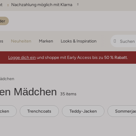
ht
Nachzahlung möglich mit Klarna
der
es
Neuheiten
Marken
Looks & Inspiration
Logge dich ein
und shoppe mit Early Access bis zu
50 % Rabatt.
Mädchen
ken Mädchen
35 items
acken
Trenchcoats
Teddy-Jacken
Sommerja