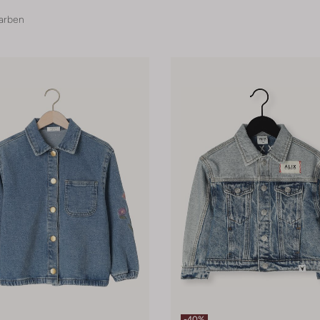
arben
-40%