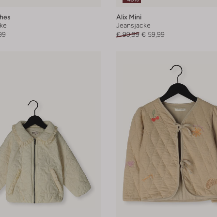
hes
Alix Mini
ke
Jeansjacke
99
€ 99,99
€ 59,99