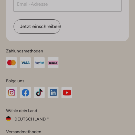
Jetzt einschreiben
Zahlungsmethoden
Folge uns
Omoda
Omoda
Omoda
Omoda
Omoda
Wähle dein Land
Instagram
Facebook
TikTok
LinkedIn
YouTube
DEUTSCHLAND
Wähle
Versandmethoden
dein