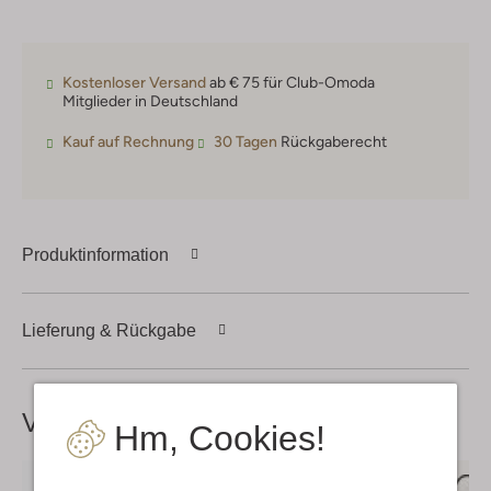
Kostenloser Versand
ab € 75 für Club-Omoda
Mitglieder in Deutschland
Kauf auf Rechnung
30 Tagen
Rückgaberecht
Produktinformation
Lieferung & Rückgabe
Vervollständige deinen
Look
Hm, Cookies!