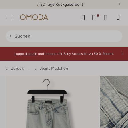
30 Tage Rückgaberecht
Menü
Logge dich ein
und shoppe mit Early Access bis zu
50 % Rabatt.
Zurück
Jeans Mädchen