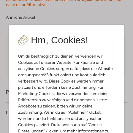
nach einer Alternative.
Ähnliche Artikel
Hm, Cookies!
Kostenloser Versand
ab € 75 für Club-Omoda
Mitglieder in Deutschland
Um dir bestmöglich zu dienen, verwenden wir
Kauf auf Rechnung
30 Tagen
Rückgaberecht
Cookies auf unserer Website. Funktionale und
analytische Cookies sorgen dafür, dass die Website
ordnungsgemäß funktioniert und kontinuierlich
verbessert wird. Diese Cookies werden immer
platziert und erfordern keine Zustimmung. Für
Produktinformation
Marketing-Cookies, die wir verwenden, um deine
Präferenzen zu verfolgen und dir personalisierte
Angebote zu zeigen, bitten wir um deine
Zustimmung. Wenn du auf "Ablehnen" klickst,
Lieferung & Rückgabe
werden nur die funktionalen und analytischen
Cookies platziert. Du kannst auch auf "Cookie-
Einstellungen" klicken, um mehr Informationen zu