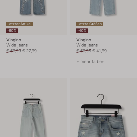
Letzter Artikel
Letzte Größen
-60%
-40%
Vingino
Vingino
Wide jeans
Wide jeans
€ 69,99
€ 27,99
€ 69,95
€ 41,99
+ mehr farben