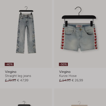
-40%
-50%
Vingino
Vingino
Straight leg jeans
Kurze Hose
€ 79,99
€ 47,99
€ 54,99
€ 26,99