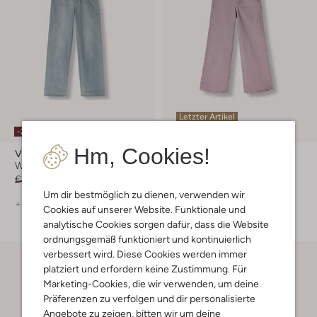
Letzter Artikel
-20%
-50%
Hm, Cookies!
Vingino
Vingino
Wide jeans
Wide jeans
€ 49,99
€ 39,99
€ 59,99
€ 29,99
Um dir bestmöglich zu dienen, verwenden wir
+ mehr farben
Cookies auf unserer Website. Funktionale und
analytische Cookies sorgen dafür, dass die Website
ordnungsgemäß funktioniert und kontinuierlich
verbessert wird. Diese Cookies werden immer
platziert und erfordern keine Zustimmung. Für
Marketing-Cookies, die wir verwenden, um deine
Präferenzen zu verfolgen und dir personalisierte
Angebote zu zeigen, bitten wir um deine