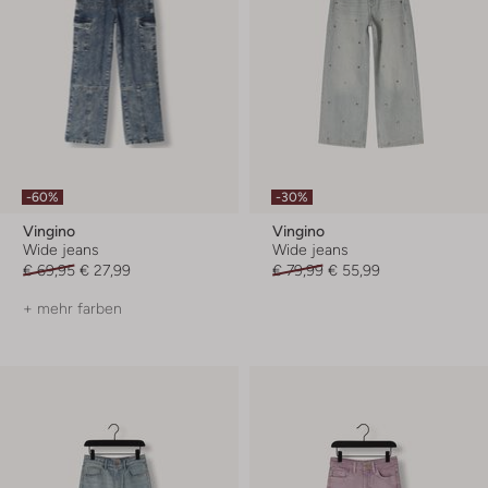
-60%
-30%
Vingino
Vingino
Wide jeans
Wide jeans
€ 69,95
€ 27,99
€ 79,99
€ 55,99
+ mehr farben