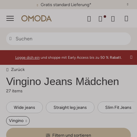
30 Tage Rückgaberecht
Menü
Logge dich ein
und shoppe mit Early Access bis zu
50 % Rabatt.
Zurück
Vingino
Jeans Mädchen
27 items
Wide jeans
Straight leg jeans
Slim Fit Jeans
Vingino
Filtern und sortieren