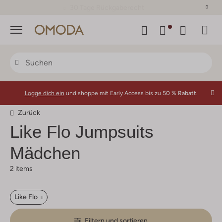
30 Tage Rückgaberecht
Menü
Logge dich ein
und shoppe mit Early Access bis zu
50 % Rabatt.
Zurück
Like Flo
Jumpsuits
Mädchen
2 items
Like Flo
Filtern und sortieren