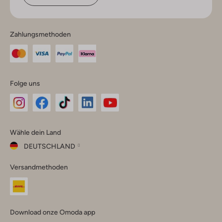
Zahlungsmethoden
Folge uns
Omoda
Omoda
Omoda
Omoda
Omoda
Wähle dein Land
Instagram
Facebook
TikTok
LinkedIn
YouTube
DEUTSCHLAND
Wähle
Versandmethoden
dein
Schließ
Land
Nederland
België
(Nederlands)
Download onze Omoda app
Belgique
(Français)