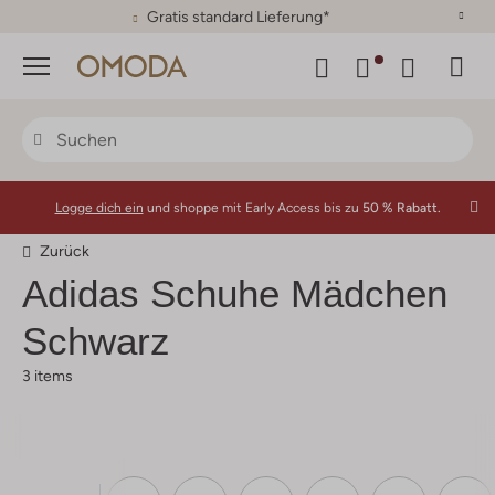
30 Tage Rückgaberecht
Menü
Logge dich ein
und shoppe mit Early Access bis zu
50 % Rabatt.
Zurück
Adidas
Schuhe Mädchen
Schwarz
3 items