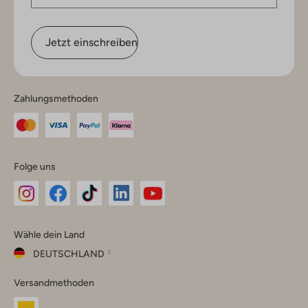
Jetzt einschreiben
Zahlungsmethoden
Folge uns
Omoda
Omoda
Omoda
Omoda
Omoda
Wähle dein Land
Instagram
Facebook
TikTok
LinkedIn
YouTube
DEUTSCHLAND
Wähle
Versandmethoden
dein
Schließ
Land