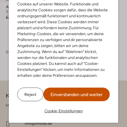
Cookies auf unserer Website. Funktionale und
Adidas
analytische Cookies sorgen dafür, dass die Website
Sneaker Low
ordnungsgemäß funktioniert und kontinuierlich
€ 64,95
€ 44,95
verbessert wird. Diese Cookies werden immer
platziert und erfordern keine Zustimmung. Für
Marketing-Cookies, die wir verwenden, um deine
Präferenzen zu verfolgen und dir personalisierte
Angebote zu zeigen, bitten wir um deine
Zustimmung. Wenn du auf "Ablehnen" klickst,
Schuhe
Kinderschuhe
Kinderschuhe Mädchen
werden nur die funktionalen und analytischen
Cookies platziert. Du kannst auch auf "Cookie-
Einstellungen" klicken, um mehr Informationen zu
erhalten oder deine Präferenzen anzupassen.
Einverstanden und weiter
Reject
Kontakt
Montag - Freitag 09:00 - 17:00 uur
Cookie-Einstellungen
info@omoda.de