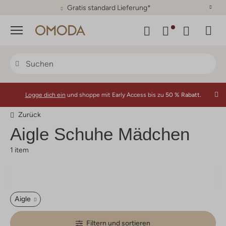
30 Tage Rückgaberecht
Menü
Logge dich ein
und shoppe mit Early Access bis zu
50 % Rabatt.
Zurück
Aigle
Schuhe Mädchen
1 item
Aigle
Filtern und sortieren