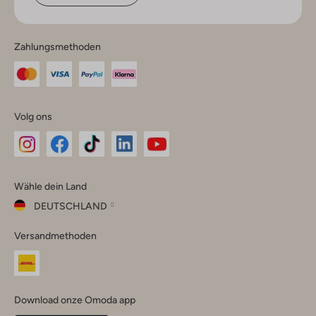
Zahlungsmethoden
Volg ons
Omoda
Omoda
Omoda
Omoda
Omoda
Wähle dein Land
Instagram
Facebook
TikTok
LinkedIn
YouTube
DEUTSCHLAND
Wähle
Versandmethoden
dein
Schließ
Land
Nederland
België
(Nederlands)
Download onze Omoda app
Belgique
(Français)