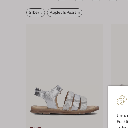
Silber
Apples & Pears
Um dir
Funkti
ordnun