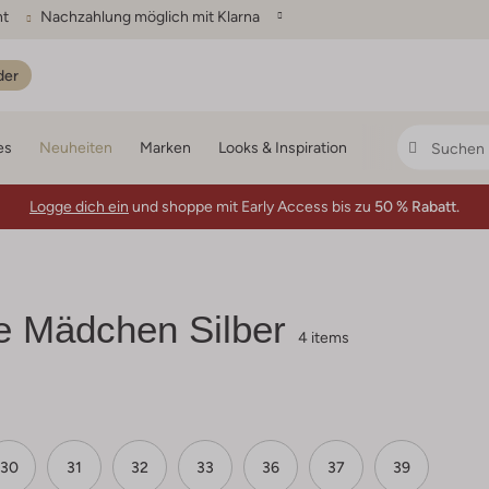
ht
Nachzahlung möglich mit Klarna
der
es
Neuheiten
Marken
Looks & Inspiration
Logge dich ein
und shoppe mit Early Access bis zu
50 % Rabatt.
 Mädchen Silber
4 items
30
31
32
33
36
37
39