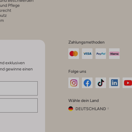
 und Beschwerden
 und Pflege
srecht
hutz
um
Zahlungsmethoden
nd exklusiven
und gewinne einen
Folge uns
Omoda
Omoda
Omoda
Omoda
Om
Wähle dein Land
Instagram
Facebook
TikTok
LinkedI
Yo
DEUTSCHLAND
Wähle
dein
Schließ
Land