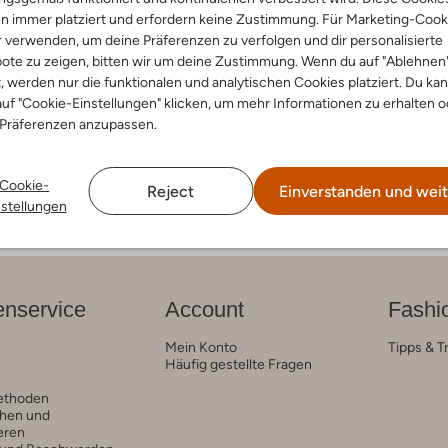
-60%
n immer platziert und erfordern keine Zustimmung. Für Marketing-Cook
 Pears
Apples & Pears
r verwenden, um deine Präferenzen zu verfolgen und dir personalisierte
 Low
Sneaker Low
ote zu zeigen, bitten wir um deine Zustimmung. Wenn du auf "Ablehnen
€ 31,99
€ 74,95
€ 29,99
t, werden nur die funktionalen und analytischen Cookies platziert. Du ka
uf "Cookie-Einstellungen" klicken, um mehr Informationen zu erhalten o
arben
 Präferenzen anzupassen.
Cookie-
Reject
Einverstanden und weit
nstellungen
nservice
Account
Fashi
Mein Konto
Tipps & T
Häufig gestellte Fragen
ethoden
hen und
eren