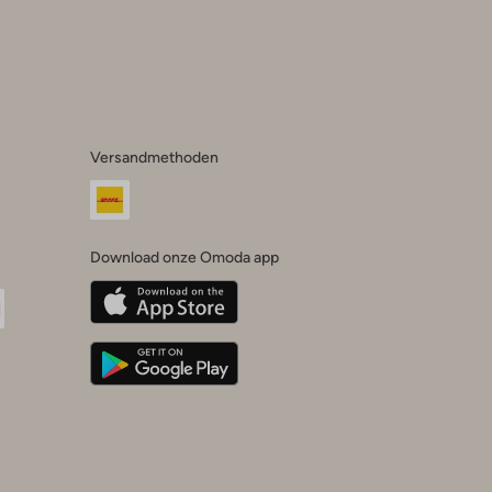
Versandmethoden
Download onze Omoda app
oda
n
uTube