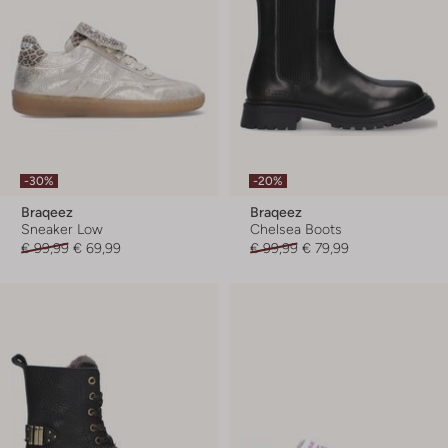
-30%
-20%
Braqeez
Braqeez
Sneaker Low
Chelsea Boots
€ 99,99
€ 69,99
€ 99,99
€ 79,99