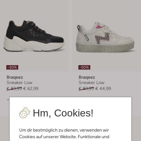
-30%
-50%
Braqeez
Braqeez
Sneaker Low
Sneaker Low
€ 89,99
€ 62,99
€ 89,99
€ 44,99
+ mehr farben
Hm, Cookies!
Um dir bestmöglich zu dienen, verwenden wir
Cookies auf unserer Website. Funktionale und