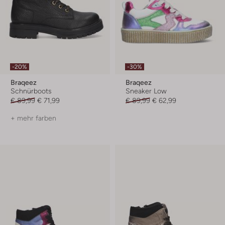
-20%
-30%
Braqeez
Braqeez
Schnürboots
Sneaker Low
€ 89,99
€ 71,99
€ 89,99
€ 62,99
+ mehr farben