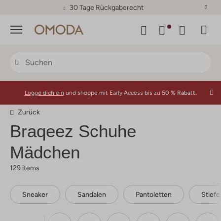
30 Tage Rückgaberecht
Menü
Logge dich ein
und shoppe mit Early Access bis zu
50 % Rabatt.
Zurück
Braqeez Schuhe
Mädchen
129 items
Sneaker
Sandalen
Pantoletten
Stiefe