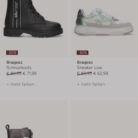
-20%
-30%
Braqeez
Braqeez
Schnürboots
Sneaker Low
€ 89,99
€ 71,99
€ 89,99
€ 62,99
+ mehr farben
+ mehr farben