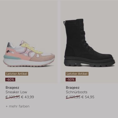
Letzter Artikel
Letzter Artikel
-60%
-50%
Braqeez
Braqeez
Sneaker Low
Schnürboots
€ 109,95
€ 43,99
€ 109,95
€ 54,95
+ mehr farben