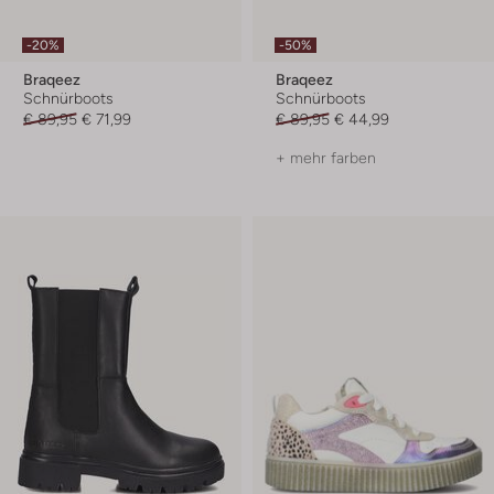
-20%
-50%
Braqeez
Braqeez
Schnürboots
Schnürboots
€ 89,95
€ 71,99
€ 89,95
€ 44,99
+ mehr farben