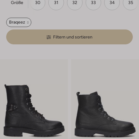
Größe
28
29
30
31
32
33
34
35
Braqeez
Filtern und sortieren