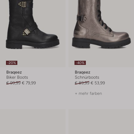
-20%
-40%
Braqeez
Braqeez
Biker Boots
Schnürboots
€ 99,99
€ 79,99
€ 89,99
€ 53,99
+ mehr farben