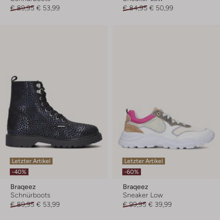
€ 89,95
€ 53,99
€ 84,95
€ 50,99
Letzter Artikel
Letzter Artikel
-40%
-60%
Braqeez
Braqeez
Schnürboots
Sneaker Low
€ 89,95
€ 53,99
€ 99,95
€ 39,99