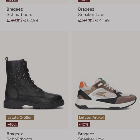
Braqeez
Braqeez
Schnürboots
Sneaker Low
€ 89,95
€ 62,99
€ 84,95
€ 41,99
Letzte Größen
Letzter Artikel
-40%
-40%
Braqeez
Braqeez
Schnürboots
Sneaker Low