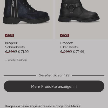
-20%
-20%
Braqeez
Braqeez
Schnürboots
Biker Boots
€ 89,99
€ 71,99
€ 99,99
€ 79,99
+ mehr farben
Gesehen 36 von 129
Mehr Produkte anzeigen
Braqeez ist eine angesagte und einzigartige Marke.