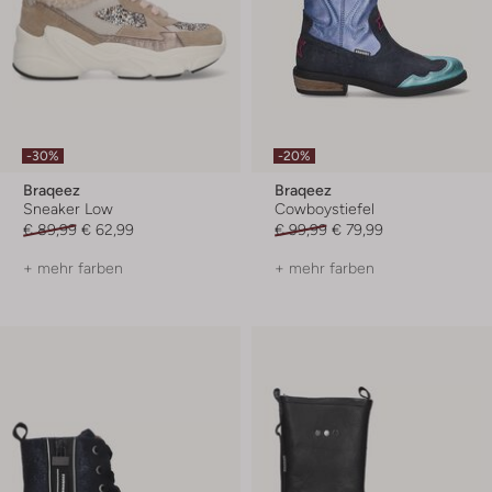
-30%
-20%
Braqeez
Braqeez
Sneaker Low
Cowboystiefel
€ 89,99
€ 62,99
€ 99,99
€ 79,99
+ mehr farben
+ mehr farben