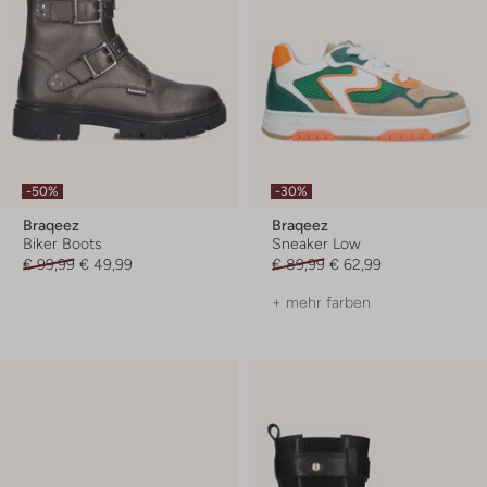
-50%
-30%
Braqeez
Braqeez
Biker Boots
Sneaker Low
€ 99,99
€ 49,99
€ 89,99
€ 62,99
+ mehr farben