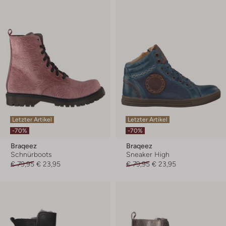
Letzter Artikel
Letzter Artikel
-70%
-70%
Braqeez
Braqeez
Schnürboots
Sneaker High
€ 79,95
€ 23,95
€ 79,95
€ 23,95