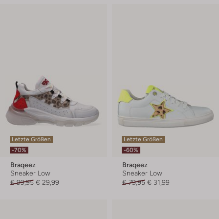
Letzte Größen
Letzte Größen
-70%
-60%
Braqeez
Braqeez
Sneaker Low
Sneaker Low
€ 99,95
€ 29,99
€ 79,95
€ 31,99