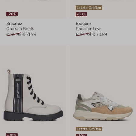
Letzte Größen
-20%
-60%
Braqeez
Braqeez
Chelsea Boots
Sneaker Low
€ 89,95
€ 71,99
€ 84,99
€ 33,99
Letzte Größen
-30%
-50%