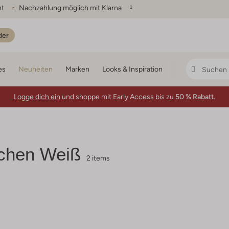
ht
Nachzahlung möglich mit Klarna
der
es
Neuheiten
Marken
Looks & Inspiration
Logge dich ein
und shoppe mit Early Access bis zu
50 % Rabatt.
chen Weiß
2 items