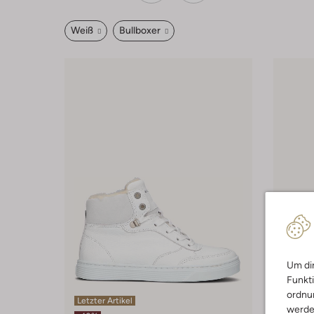
Weiß
Bullboxer
Um dir
Funkti
ordnun
Letzter Artikel
Letzter
werde