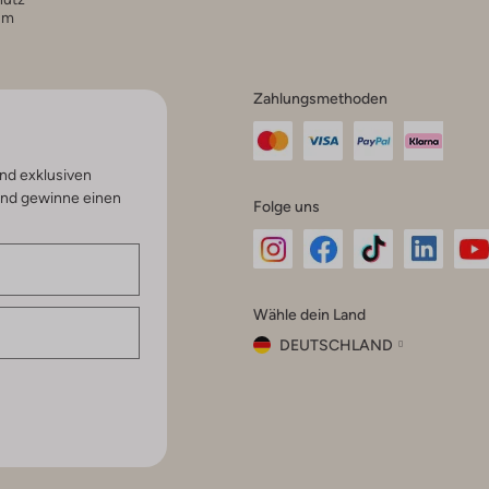
um
Zahlungsmethoden
nd exklusiven
und gewinne einen
Folge uns
Omoda
Omoda
Omoda
Omoda
Om
Wähle dein Land
Instagram
Facebook
TikTok
LinkedI
Yo
DEUTSCHLAND
Wähle
dein
Schließ
Land
Nederland
België
(Nederlands)