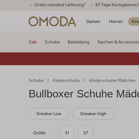
Gratis standard Lieferung*
30 Tage Rückgaberec
Damen
Herren
Kin
Sale
Schuhe
Bekleidung
Taschen & Accessoir
Schuhe
Kinderschuhe
Kinderschuhe Mädchen
Bullboxer
Schuhe Mäd
Sneaker Low
Sneaker High
Größe
31
37