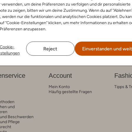
r verwenden, um deine Präferenzen zu verfolgen und dir personalisierte
ote zu zeigen, bitten wir um deine Zustimmung. Wenn du auf "Ablehnen
r
 Low
t, werden nur die funktionalen und analytischen Cookies platziert. Du ka
€ 29,99
uf "Cookie-Einstellungen" klicken, um mehr Informationen zu erhalten o
 Präferenzen anzupassen.
Cookie-
Reject
Einverstanden und weit
nstellungen
nservice
Account
Fashi
Mein Konto
Tipps & T
Häufig gestellte Fragen
ethoden
hen und
eren
 und Beschwerden
 und Pflege
srecht
hutz