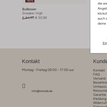
-40%
-60%
die wi
Angeb
Bullboxer
Bullboxe
Sneaker High
Sneaker
klicks
€ 84,95
€ 50,99
€ 74,95
auch a
deine
Ei
Kontakt
Kunde
Montag - Freitag 09:00 - 17:00 uur
Kontakt
FAQ
Versand
Bezahlm
Umtausc
Retourni
info@omoda.de
Garantie
Kleidung
Widerruf
Datensc