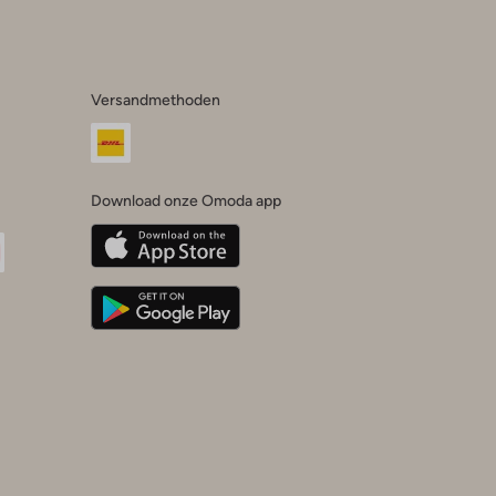
Versandmethoden
Download onze Omoda app
oda
n
uTube