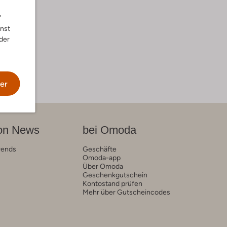
"
nnst
der
er
on News
bei Omoda
rends
Geschäfte
Omoda-app
Über Omoda
Geschenkgutschein
Kontostand prüfen
Mehr über Gutscheincodes