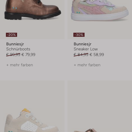
-20%
-30%
Bunniesjr
Bunniesjr
Schnürboots
Sneaker Low
€ 99,99
€ 79,99
€ 84,99
€ 58,99
+ mehr farben
+ mehr farben