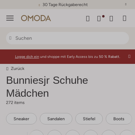
30 Tage Rückgaberecht
Menü
Logge dich ein
und shoppe mit Early Access bis zu
50 % Rabatt.
Zurück
Bunniesjr
Schuhe
Mädchen
272 items
Sneaker
Sandalen
Stiefel
Boots