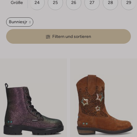
Größe
22
23
24
25
26
27
28
29
Bunniesjr
Filtern und sortieren