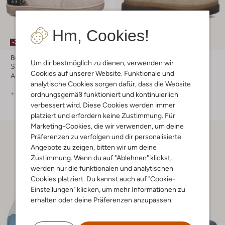
Hm, Cookies!
Letzter Artikel
-20%
-30%
Bunniesjr
Bunniesjr
Um dir bestmöglich zu dienen, verwenden wir
Sneaker High
Ankle Boots
Cookies auf unserer Website. Funktionale und
Ab
€ 63,99
€ 84,95
€ 58,99
analytische Cookies sorgen dafür, dass die Website
+ mehr farben
ordnungsgemäß funktioniert und kontinuierlich
verbessert wird. Diese Cookies werden immer
platziert und erfordern keine Zustimmung. Für
Marketing-Cookies, die wir verwenden, um deine
Präferenzen zu verfolgen und dir personalisierte
Angebote zu zeigen, bitten wir um deine
Zustimmung. Wenn du auf "Ablehnen" klickst,
werden nur die funktionalen und analytischen
Cookies platziert. Du kannst auch auf "Cookie-
Einstellungen" klicken, um mehr Informationen zu
erhalten oder deine Präferenzen anzupassen.