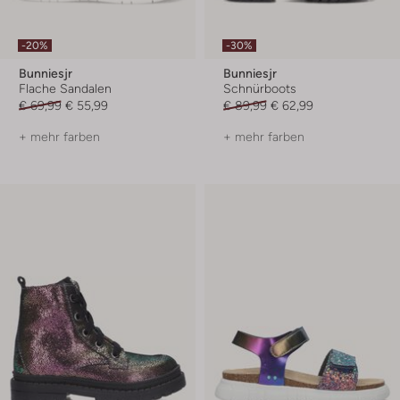
-20%
-30%
Bunniesjr
Bunniesjr
Flache Sandalen
Schnürboots
€ 69,99
€ 55,99
€ 89,99
€ 62,99
+ mehr farben
+ mehr farben