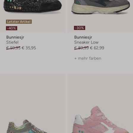
Letzter Artikel
-30%
-40%
Bunniesjr
Bunniesjr
Stiefel
Sneaker Low
€ 59,95
€ 35,95
€ 89,99
€ 62,99
+ mehr farben