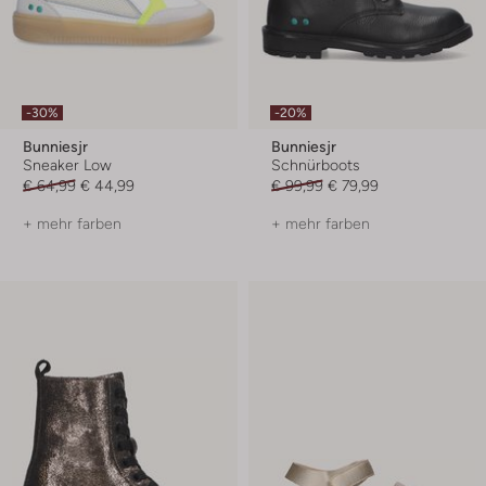
-30%
-20%
Bunniesjr
Bunniesjr
Sneaker Low
Schnürboots
€ 64,99
€ 44,99
€ 99,99
€ 79,99
+ mehr farben
+ mehr farben