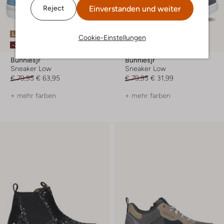
Einverstanden und weiter
Reject
Letzter Artikel
Letzter Artikel
Cookie-Einstellungen
-20%
-60%
Bunniesjr
Bunniesjr
Sneaker Low
Sneaker Low
€ 79,95
€ 63,95
€ 79,95
€ 31,99
+ mehr farben
+ mehr farben