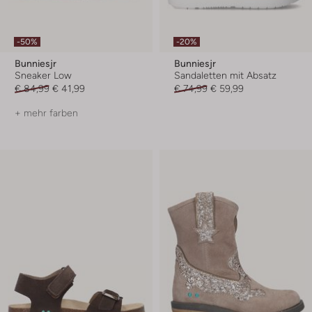
-50%
-20%
Bunniesjr
Bunniesjr
Sneaker Low
Sandaletten mit Absatz
€ 84,99
€ 41,99
€ 74,99
€ 59,99
+ mehr farben