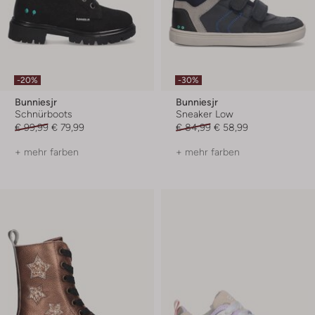
-20%
-30%
Bunniesjr
Bunniesjr
Schnürboots
Sneaker Low
€ 99,99
€ 79,99
€ 84,99
€ 58,99
+ mehr farben
+ mehr farben