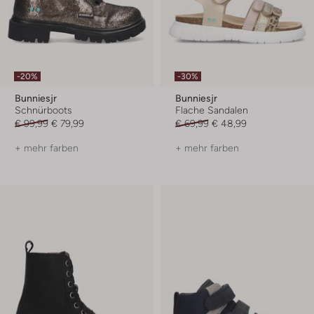
-20%
-30%
Bunniesjr
Bunniesjr
Schnürboots
Flache Sandalen
€ 99,99
€ 79,99
€ 69,99
€ 48,99
+ mehr farben
+ mehr farben