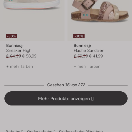
-30%
-30%
Bunniesjr
Bunniesjr
Sneaker High
Flache Sandalen
€ 84,99
€ 58,99
€ 59,99
€ 41,99
+ mehr farben
+ mehr farben
Gesehen 36 von 272
Mehr Produkte anzeigen
Schuhe
Kinderschuhe
Kinderschuhe Mädchen