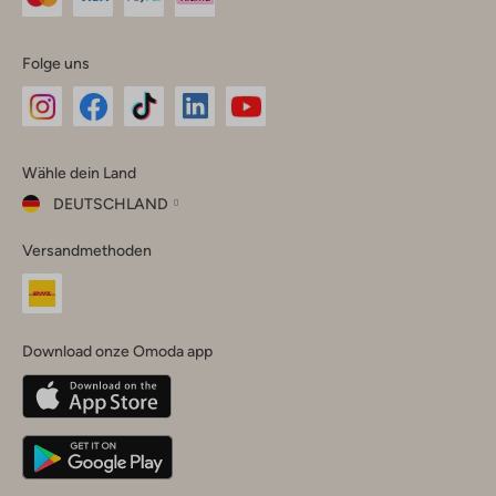
Folge uns
Omoda
Omoda
Omoda
Omoda
Omoda
Wähle dein Land
Instagram
Facebook
TikTok
LinkedIn
YouTube
DEUTSCHLAND
Wähle
Versandmethoden
dein
Schließ
Land
Nederland
België
(Nederlands)
Download onze Omoda app
Belgique
(Français)
Deutschland