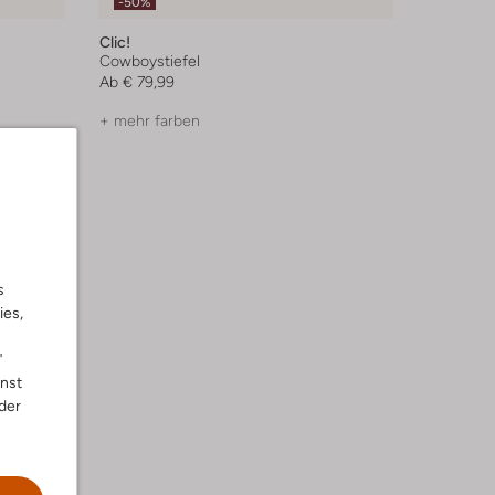
-50%
Clic!
Cowboystiefel
Ab
€ 79,99
+ mehr farben
s
ies,
"
nnst
der