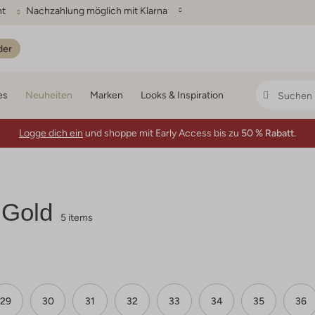
ht
Nachzahlung möglich mit Klarna
der
es
Neuheiten
Marken
Looks & Inspiration
Logge dich ein
und shoppe mit Early Access bis zu
50 % Rabatt.
Gold
5 items
29
30
31
32
33
34
35
36