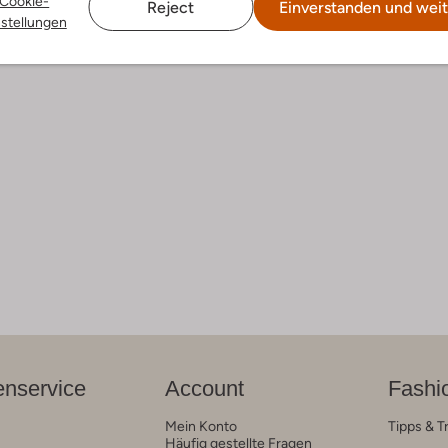
Cookie-
Reject
Einverstanden und weit
nstellungen
nservice
Account
Fashi
Mein Konto
Tipps & T
Häufig gestellte Fragen