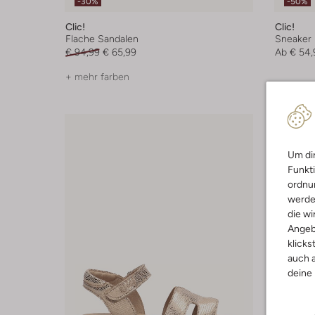
-30%
-50%
Clic!
Clic!
Flache Sandalen
Sneaker
€ 94,99
€ 65,99
Ab
€ 54,
+ mehr farben
Um dir
Funkti
ordnun
werde
die wi
Angeb
klicks
auch a
deine