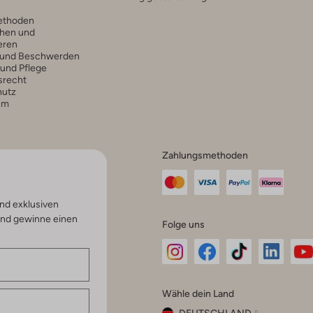
ethoden
hen und
eren
 und Beschwerden
 und Pflege
srecht
hutz
um
Zahlungsmethoden
nd exklusiven
und gewinne einen
Folge uns
Omoda
Omoda
Omoda
Omoda
Om
Wähle dein Land
Instagram
Facebook
TikTok
LinkedI
Yo