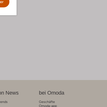
er
on News
bei Omoda
rends
Geschäfte
Omoda-app