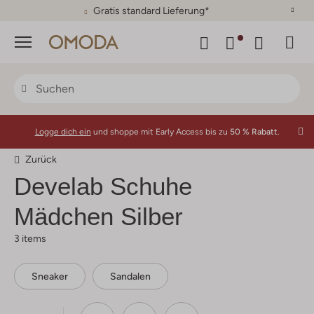
Gratis standard Lieferung*
Menü
Logge dich ein
und shoppe mit Early Access bis zu
50 % Rabatt.
Zurück
Develab
Schuhe
Mädchen Silber
3 items
Sneaker
Sandalen