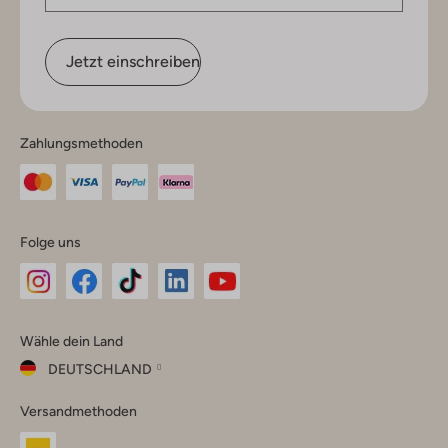
Jetzt einschreiben
Zahlungsmethoden
Folge uns
Omoda
Omoda
Omoda
Omoda
Omoda
Wähle dein Land
Instagram
Facebook
TikTok
LinkedIn
YouTube
DEUTSCHLAND
Wähle
Versandmethoden
dein
Schließ
Land