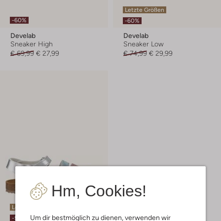
Letzte Größen
-60%
-60%
Develab
Develab
Sneaker High
Sneaker Low
€ 69,99
€ 27,99
€ 74,99
€ 29,99
Hm, Cookies!
Letzter Artikel
Um dir bestmöglich zu dienen, verwenden wir
-50%