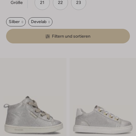
Größe
21
22
23
Silber
Develab
Filtern und sortieren