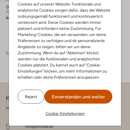
Cookies auf unserer Website. Funktionale und
Develab
analytische Cookies sorgen dafür, dass die Website
Flache Sandalen
ordnungsgemäß funktioniert und kontinuierlich
€ 39,95
€ 19,99
verbessert wird. Diese Cookies werden immer
platziert und erfordern keine Zustimmung. Für
Marketing-Cookies, die wir verwenden, um deine
Präferenzen zu verfolgen und dir personalisierte
Angebote zu zeigen, bitten wir um deine
Zustimmung. Wenn du auf "Ablehnen" klickst,
Schuhe
Kinderschuhe
Kinderschuhe Mädchen
werden nur die funktionalen und analytischen
Cookies platziert. Du kannst auch auf "Cookie-
Einstellungen" klicken, um mehr Informationen zu
erhalten oder deine Präferenzen anzupassen.
Einverstanden und weiter
Reject
Kontakt
Montag - Freitag 09:00 - 17:00 uur
Cookie-Einstellungen
info@omoda.de