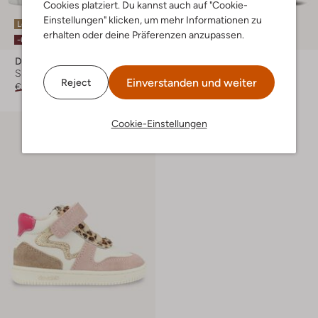
Cookies platziert. Du kannst auch auf "Cookie-
Einstellungen" klicken, um mehr Informationen zu
Letzter Artikel
erhalten oder deine Präferenzen anzupassen.
-40%
-60%
Develab
Develab
Sneaker Low
Sneaker Low
Einverstanden und weiter
Reject
€ 104,95
€ 41,99
€ 79,99
€ 47,99
Cookie-Einstellungen