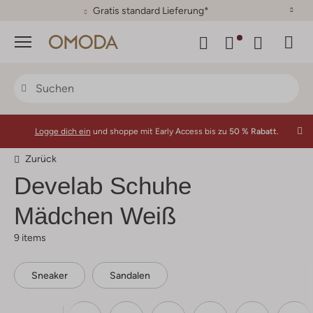
30 Tage Rückgaberecht
Menü
Logge dich ein
und shoppe mit Early Access bis zu
50 % Rabatt.
Zurück
Develab
Schuhe
Mädchen Weiß
9 items
Sneaker
Sandalen