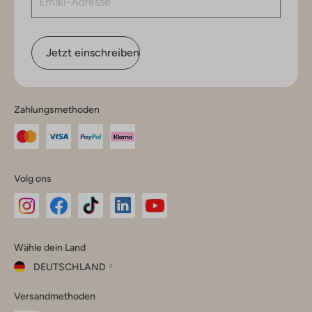
Jetzt einschreiben
Zahlungsmethoden
Volg ons
Omoda
Omoda
Omoda
Omoda
Omoda
Wähle dein Land
Instagram
Facebook
TikTok
LinkedIn
YouTube
DEUTSCHLAND
Wähle
Versandmethoden
dein
Schließ
Land