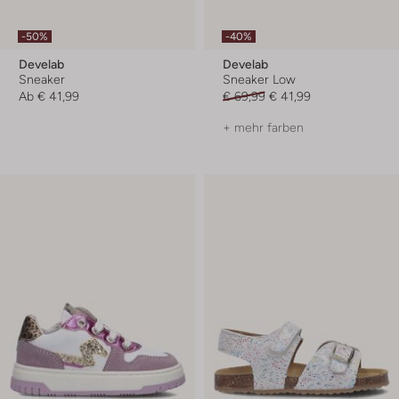
-50%
-40%
Develab
Develab
Sneaker
Sneaker Low
Ab
€ 41,99
€ 69,99
€ 41,99
+ mehr farben