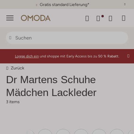
Gratis standard Lieferung*
Menü
Logge dich ein
und shoppe mit Early Access bis zu
50 % Rabatt.
Zurück
Dr Martens
Schuhe
Mädchen Lackleder
3 items