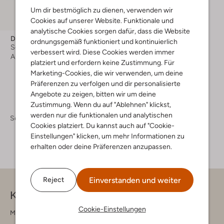
Um dir bestmöglich zu dienen, verwenden wir
Cookies auf unserer Website. Funktionale und
analytische Cookies sorgen dafür, dass die Website
Dr Martens
ordnungsgemäß funktioniert und kontinuierlich
Schnürboots
verbessert wird. Diese Cookies werden immer
Ab
€ 79,99
platziert und erfordern keine Zustimmung. Für
Marketing-Cookies, die wir verwenden, um deine
Präferenzen zu verfolgen und dir personalisierte
Angebote zu zeigen, bitten wir um deine
Zustimmung. Wenn du auf "Ablehnen" klickst,
werden nur die funktionalen und analytischen
Schuhe
Kinderschuhe
Kinderschuhe Mädchen
Cookies platziert. Du kannst auch auf "Cookie-
Einstellungen" klicken, um mehr Informationen zu
erhalten oder deine Präferenzen anzupassen.
Einverstanden und weiter
Reject
Kontakt
Cookie-Einstellungen
Montag - Freitag 09:00 - 17:00 uur