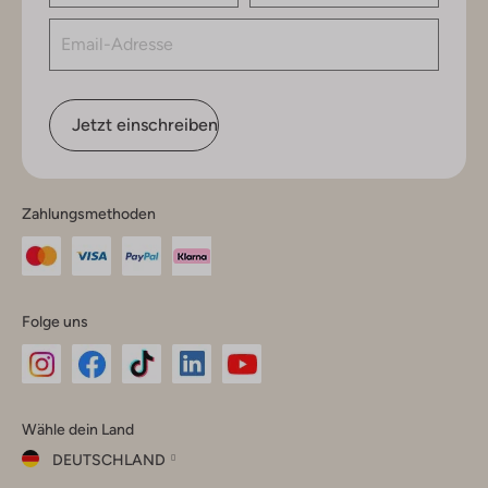
Jetzt einschreiben
Zahlungsmethoden
Folge uns
Omoda
Omoda
Omoda
Omoda
Omoda
Wähle dein Land
Instagram
Facebook
TikTok
LinkedIn
YouTube
DEUTSCHLAND
Wähle