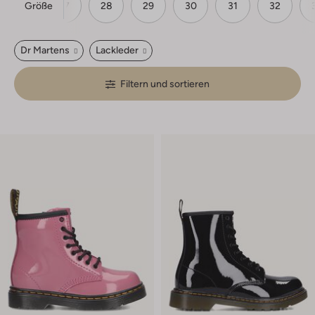
Größe
26
27
28
29
30
31
32
Dr Martens
Lackleder
Filtern und sortieren