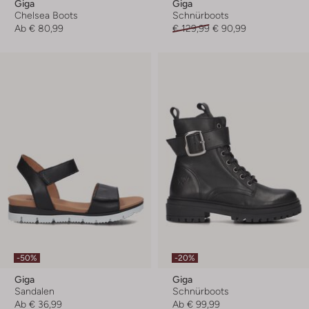
Giga
Giga
Chelsea Boots
Schnürboots
Ab
€ 80,99
€ 129,99
€ 90,99
-50%
-20%
Giga
Giga
Sandalen
Schnürboots
Ab
€ 36,99
Ab
€ 99,99