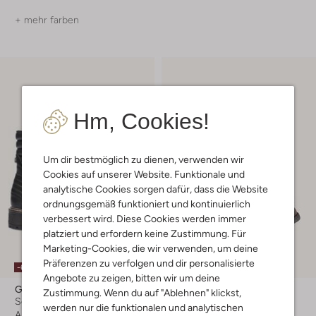
+ mehr farben
Hm, Cookies!
Um dir bestmöglich zu dienen, verwenden wir
Cookies auf unserer Website. Funktionale und
analytische Cookies sorgen dafür, dass die Website
ordnungsgemäß funktioniert und kontinuierlich
verbessert wird. Diese Cookies werden immer
platziert und erfordern keine Zustimmung. Für
Marketing-Cookies, die wir verwenden, um deine
Letzter Artikel
Präferenzen zu verfolgen und dir personalisierte
-60%
-30%
Angebote zu zeigen, bitten wir um deine
Giga
Giga
Zustimmung. Wenn du auf "Ablehnen" klickst,
Schnürboots
Cowboystiefel
werden nur die funktionalen und analytischen
Ab
€ 53,99
€ 134,99
€ 93,99