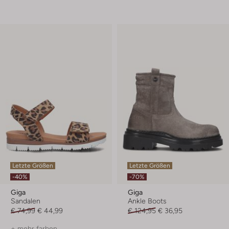
Letzte Größen
Letzte Größen
-40%
-70%
Giga
Giga
Sandalen
Ankle Boots
€ 74,99
€ 44,99
€ 124,95
€ 36,95
+ mehr farben