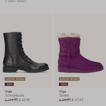
+ mehr farben
Letzter Artikel
Letzter Artikel
-50%
-50%
Giga
Giga
Schnürboots
Stiefel
€ 124,95
€ 61,95
€ 94,95
€ 47,45