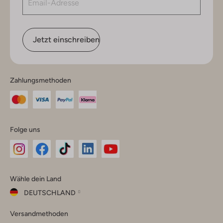
Jetzt einschreiben
Zahlungsmethoden
Folge uns
Omoda
Omoda
Omoda
Omoda
Omoda
Wähle dein Land
Instagram
Facebook
TikTok
LinkedIn
YouTube
DEUTSCHLAND
Wähle
Versandmethoden
dein
Schließ