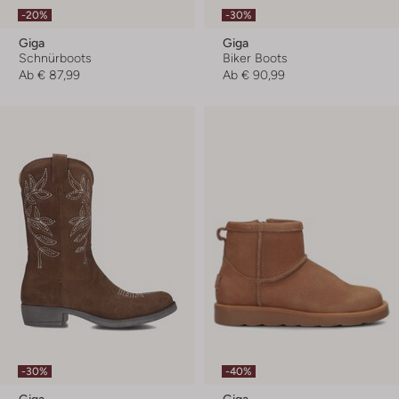
-20%
-30%
Giga
Giga
Schnürboots
Biker Boots
Ab
€ 87,99
Ab
€ 90,99
-30%
-40%