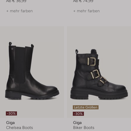
Ab
€ 36,99
Ab
€ 74,99
+ mehr farben
+ mehr farben
Letzte Größen
-30%
-30%
Giga
Giga
Chelsea Boots
Biker Boots