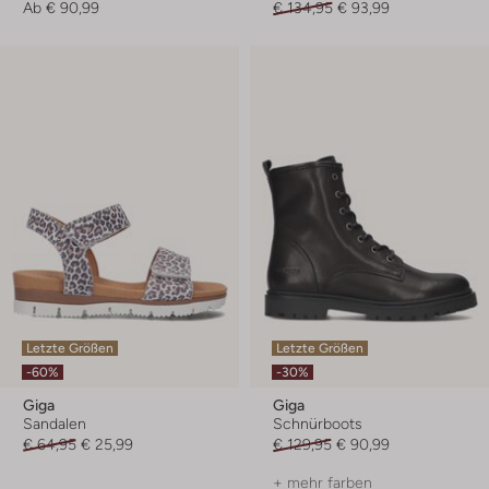
Ab
€ 90,99
€ 134,95
€ 93,99
Letzte Größen
Letzte Größen
-60%
-30%
Giga
Giga
Sandalen
Schnürboots
€ 64,95
€ 25,99
€ 129,95
€ 90,99
+ mehr farben