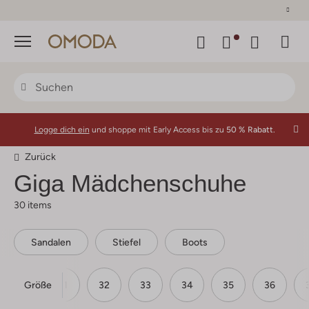
30 Tage Rückgaberecht
Menü
Logge dich ein
und shoppe mit Early Access bis zu
50 % Rabatt.
Zurück
Giga Mädchenschuhe
30 items
Sandalen
Stiefel
Boots
Größe
30
31
32
33
34
35
36