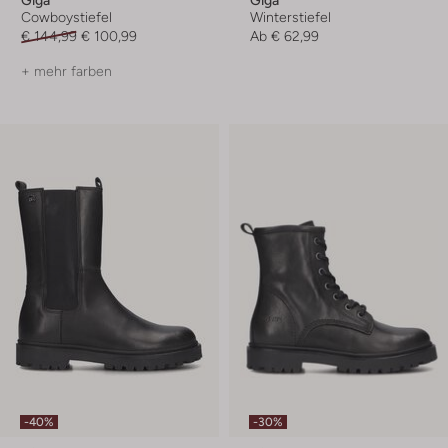
Giga
Giga
Cowboystiefel
Winterstiefel
€ 144,99
€ 100,99
Ab
€ 62,99
+ mehr farben
-40%
-30%